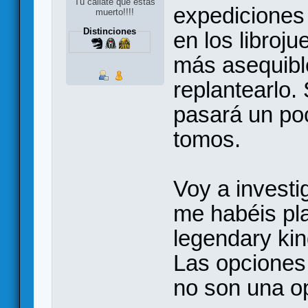
Tú cállate que estás
expediciones
muerto!!!!
Distinciones
en los libroj
más asequibl
replantearlo
pasará un poc
tomos.
Voy a investi
me habéis pl
legendary kin
Las opciones
no son una o