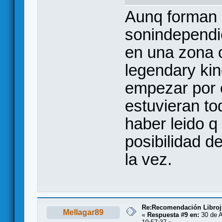
Aunq forman 
sonindependi
en una zona 
legendary ki
empezar por e
estuvieran to
haber leido q 
posibilidad d
la vez.
Re:Recomendación Libro
Mellagar89
«
Respuesta #9 en:
30 de A