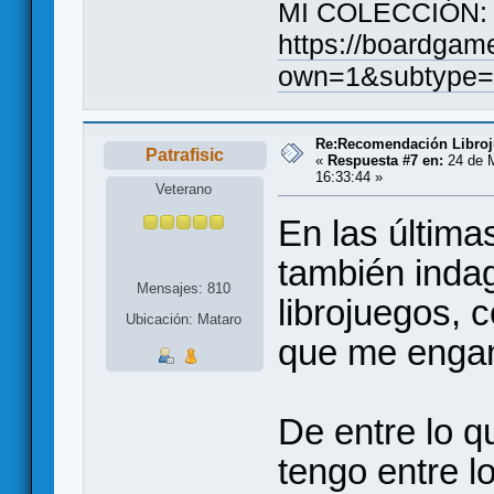
MI COLECCIÓN:
https://boardgam
own=1&subtype=
Re:Recomendación Libro
Patrafisic
«
Respuesta #7 en:
24 de 
16:33:44 »
Veterano
En las últim
también inda
Mensajes: 810
librojuegos, 
Ubicación: Mataro
que me enga
De entre lo q
tengo entre lo