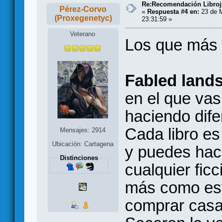
Re:Recomendación Libro
Pérez-Corvo
«
Respuesta #4 en:
23 de 
(Proxegenetyc)
23:31:59 »
Veterano
Los que más 
Fabled land
en el que vas
haciendo dife
Cada libro es
Mensajes: 2914
Ubicación: Cartagena
y puedes hace
Distinciones
cualquier fic
más como est
comprar casas