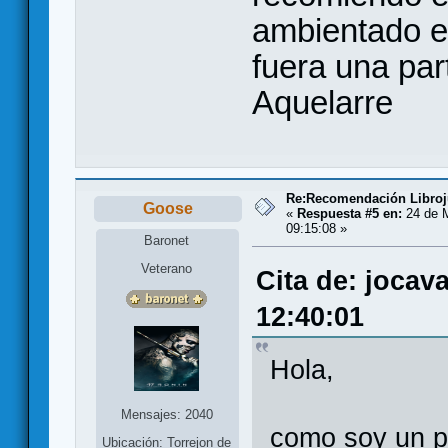
ambientado e
fuera una part
Aquelarre
Re:Recomendación Libro
Goose
«
Respuesta #5 en:
24 de 
09:15:08 »
Baronet
Veterano
Cita de: jocav
12:40:01
Hola,
Mensajes: 2040
como soy un po
Ubicación: Torrejon de