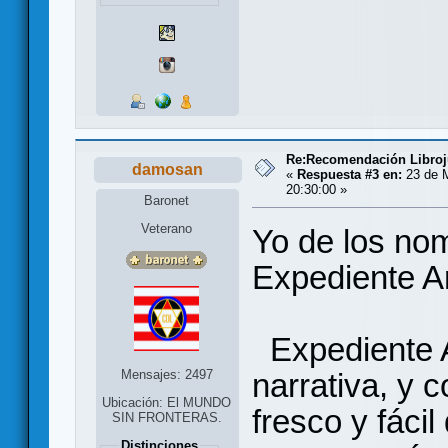
Re:Recomendación Libro
damosan
«
Respuesta #3 en:
23 de 
20:30:00 »
Baronet
Veterano
Yo de los no
Expediente A
Expediente 
narrativa, y 
Mensajes: 2497
Ubicación: El MUNDO
fresco y fácil
SIN FRONTERAS.
Distinciones