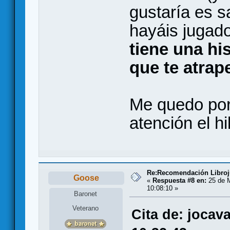
gustaría es s
hayáis jugad
tiene una hi
que te atrap
Me quedo por
atención el hi
Re:Recomendación Libro
Goose
«
Respuesta #8 en:
25 de 
10:08:10 »
Baronet
Veterano
Cita de: jocav