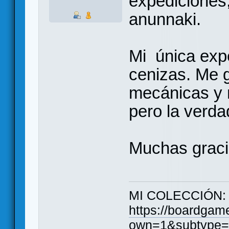
expediciones
anunnaki.
Mi única expe
cenizas. Me 
mecánicas y 
pero la verdad
Muchas graci
MI COLECCIÓN:
https://boardgam
own=1&subtype=