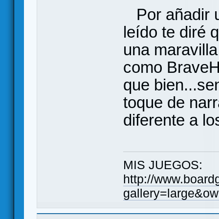
Por añadir u
leído te diré
una maravilla
como BraveHea
que bien...sen
toque de narra
diferente a l
MIS JUEGOS:
http://www.board
gallery=large&ow