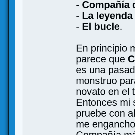
-
Compañía d
-
La leyenda 
-
El bucle
.
En principio
parece que
C
es una pasad
monstruo para
novato en el
Entonces mi 
pruebe con al
me engancho a
Compañía má