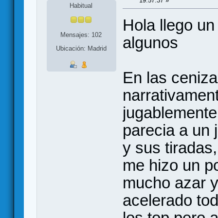
19:57:37 »
Habitual
Hola llego un
Mensajes: 102
algunos
Ubicación: Madrid
En las cenizas
narrativamen
jugablemente 
parecia a un 
y sus tiradas
me hizo un po
mucho azar y
acelerado tod
los top pero 