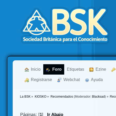
  Inicio
  Foro
Etiquetas
  Ezine
  Registrarse
  Webchat
  Ayuda
La BSK
»
KIOSKO
»
Recomendados
(Moderador:
Blacksad
) »
Rec
Páginas: [
1
]
Ir Abajo