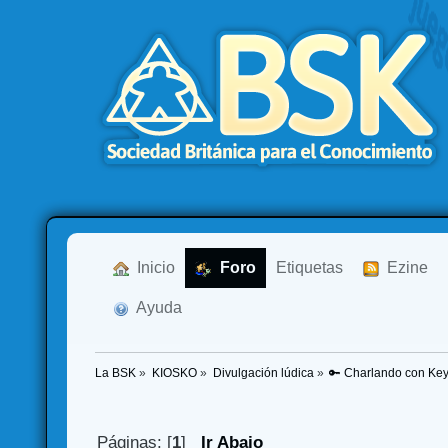
  Inicio
  Foro
Etiquetas
  Ezine
  Ayuda
La BSK
»
KIOSKO
»
Divulgación lúdica
»
🔑 Charlando con Key 
Páginas: [
1
]
Ir Abajo