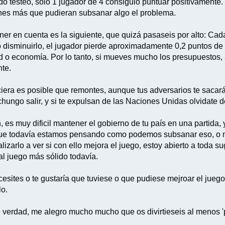
do testeo, sólo 1 jugador de 4 consiguió puntuar positivamente.
nes más que pudieran subsanar algo el problema.
ner en cuenta es la siguiente, que quizá pasaseis por alto: C
 disminuirlo, el jugador pierde aproximadamente 0,2 puntos de v
d o economía. Por lo tanto, si mueves mucho los presupuestos, al
nte.
iera es posible que remontes, aunque tus adversarios te sacarán
 chungo salir, y si te expulsan de las Naciones Unidas olvidate d
n, es muy dificil mantener el gobierno de tu país en una partida,
ue todavía estamos pensando como podemos subsanar eso, o mej
izarlo a ver si con ello mejora el juego, estoy abierto a toda 
al juego más sólido todavía.
esites o te gustaría que tuviese o que pudiese mejroar el juego
lo.
 verdad, me alegro mucho mucho que os divirtieseis al menos 'p