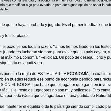
o te veas con la felicidad y la economía en números rojos, no tienes posibilid
bría que modificar algo para evitarlo, o para dar alguna opción de sacar la ca
dable.
rte que lo hayas probado y jugado. Es el primer feedback que 
y lo disfrutases.
n el pozo tienes toda la razón. Ya nos hemos fijado en los test
os jugadores lucharan siempre para evitar que su país cayera, 
ar al máximo Economía / Felicidad. Un poco de desequilibrio y 
esiquilibrio es agudizado.
os por ello la regla de ESTIMULAR LA ECONOMÍA, la cual te pe
bién puedes reducir ese punto de economía perdido para recupe
ERSIÓN EL BOLSA, que hace que el jugador que gane en invers
a fácil si el resto de jugadores no son muy belicosos. Otro canta
stan por todo (Cosa que se agradece en una partida de Nation$)
ue mantener el equilibrio de tu país siga siendo complicado par