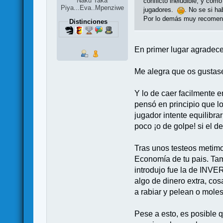
Naku Taka
conflicto ineludible, y com
Piya...Eva..Mpenziwe
jugadores.
. No se si ha
Por lo demás muy recomen
Distinciones
En primer lugar agradece
Me alegra que os gustase 
Y lo de caer facilmente e
pensó en principio que l
jugador intente equilibr
poco ¡o de golpe! si el d
Tras unos testeos metim
Economía de tu pais. Tam
introdujo fue la de INV
algo de dinero extra, cos
a rabiar y pelean o mole
Pese a esto, es posible q