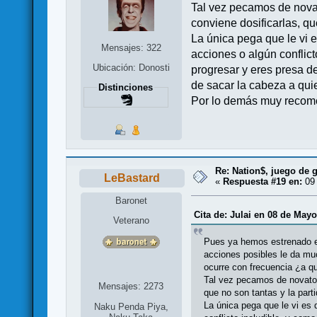
Tal vez pecamos de novato
conviene dosificarlas, que
La única pega que le vi e
Mensajes: 322
acciones o algún conflict
Ubicación: Donosti
progresar y eres presa d
de sacar la cabeza a qui
Distinciones
Por lo demás muy recom
Re: Nation$, juego de g
LeBastard
«
Respuesta #19 en:
09 
Baronet
Cita de: Julai en 08 de Mayo
Veterano
Pues ya hemos estrenado el 
acciones posibles le da muc
ocurre con frecuencia ¿a q
Tal vez pecamos de novatos,
Mensajes: 2273
que no son tantas y la parti
La única pega que le vi es 
Naku Penda Piya,