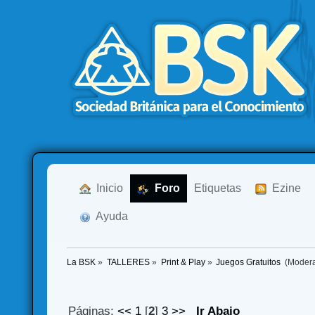
  Inicio
  Foro
Etiquetas
  Ezine
  Ayuda
La BSK
»
TALLERES
»
Print & Play
»
Juegos Gratuitos 
(Moder
Páginas:
<<
1
[
2
]
3
>>
Ir Abajo