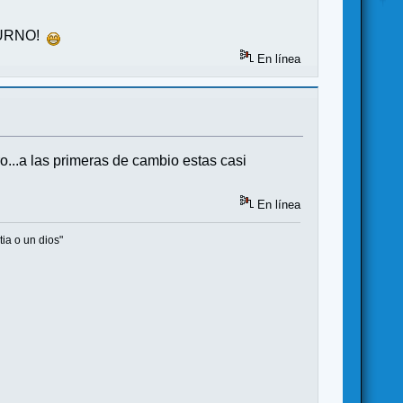
TURNO!
En línea
o...a las primeras de cambio estas casi
En línea
ia o un dios"