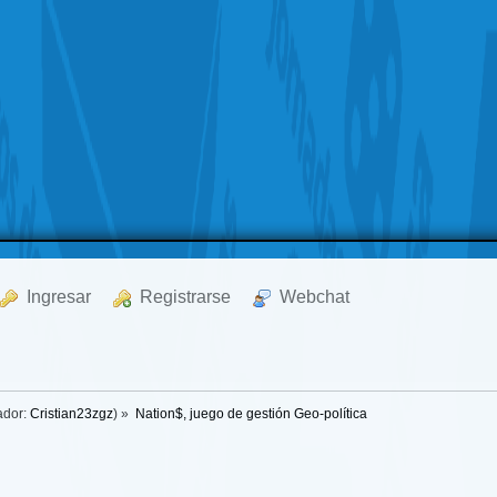
  Ingresar
  Registrarse
  Webchat
ador:
Cristian23zgz
) »
Nation$, juego de gestión Geo-política