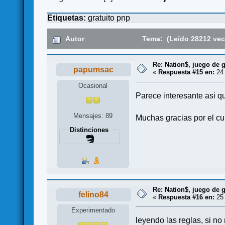
Etiquetas:
gratuito
pnp
Autor
Tema: (Leído 28212 vec
Re: Nation$, juego de g
papumsac
«
Respuesta #15 en:
24 
Ocasional
Parece interesante asi 
Mensajes: 89
Muchas gracias por el cur
Distinciones
Re: Nation$, juego de g
felino84
«
Respuesta #16 en:
25 
Experimentado
leyendo las reglas, si n