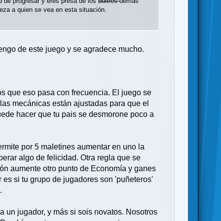
ad de progresar y eres presa de los
buitres
demás
beza a quien se vea en esta situación.
tengo de este juego y se agradece mucho.
eos que eso pasa con frecuencia. El juego se
y las mecánicas están ajustadas para que el
puede hacer que tu pais se desmorone poco a
rmite por 5 maletines aumentar en uno la
rar algo de felicidad. Otra regla que se
ión aumente otro punto de Economía y ganes
r es si tu grupo de jugadores son 'puñeteros'
.
a un jugador, y más si sois novatos. Nosotros