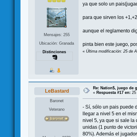
ya que solo un pais(juga
para que sirven los +1,+
aunque el reglamento dig
Mensajes: 255
Ubicación: Granada
pinta bien este juego, p
«
Última modificación: 25 de A
Distinciones
Re: Nation$, juego de g
LeBastard
«
Respuesta #17 en:
25 
Baronet
- Sí, sólo un pais puede 
Veterano
llegar a nivel 5 en el m
nivel 5, ya que si sale l
unidas (1 punto de victori
80%). Además el jugador e