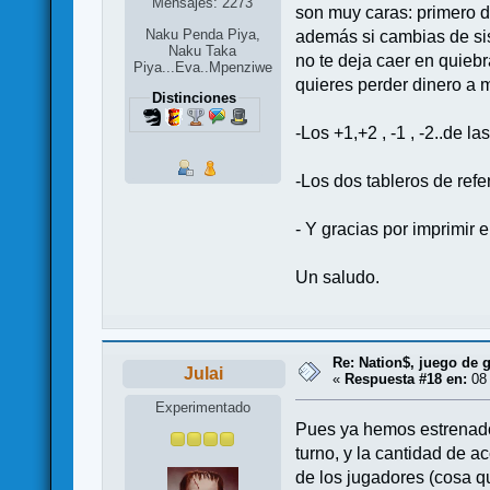
Mensajes: 2273
son muy caras: primero de
Naku Penda Piya,
además si cambias de sis
Naku Taka
no te deja caer en quiebr
Piya...Eva..Mpenziwe
quieres perder dinero a 
Distinciones
-Los +1,+2 , -1 , -2..de l
-Los dos tableros de refe
- Y gracias por imprimir 
Un saludo.
Re: Nation$, juego de g
Julai
«
Respuesta #18 en:
08 
Experimentado
Pues ya hemos estrenado 
turno, y la cantidad de a
de los jugadores (cosa q