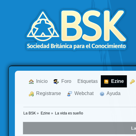
  Inicio
  Foro
Etiquetas
  Ezine
  Registrarse
  Webchat
  Ayuda
La BSK
»
Ezine
»
La vida es sueño
La