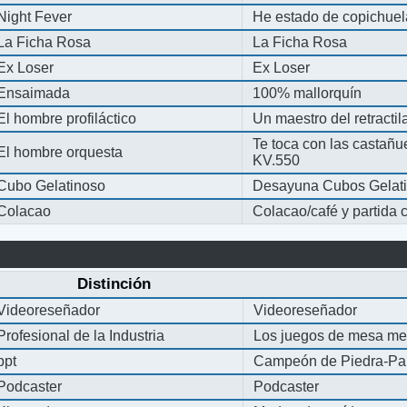
Night Fever
He estado de copichue
La Ficha Rosa
La Ficha Rosa
Ex Loser
Ex Loser
Ensaimada
100% mallorquín
El hombre profiláctico
Un maestro del retracti
Te toca con las castañu
El hombre orquesta
KV.550
Cubo Gelatinoso
Desayuna Cubos Gelat
Colacao
Colacao/café y partida
Distinción
Videoreseñador
Videoreseñador
Profesional de la Industria
Los juegos de mesa me
ppt
Campeón de Piedra-Pap
Podcaster
Podcaster