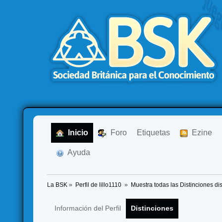
  Inicio
  Foro
Etiquetas
  Ezine
  Ayuda
La BSK
»
Perfil de lillo1110 
»
Muestra todas las Distinciones di
Información del Perfil
Distinciones