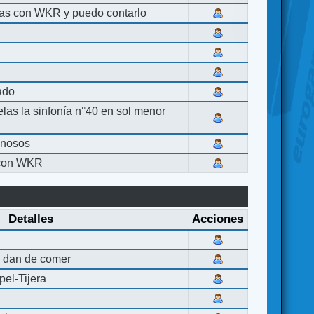
las con WKR y puedo contarlo
lado
elas la sinfonía n°40 en sol menor
inosos
 con WKR
Detalles
Acciones
 dan de comer
el-Tijera