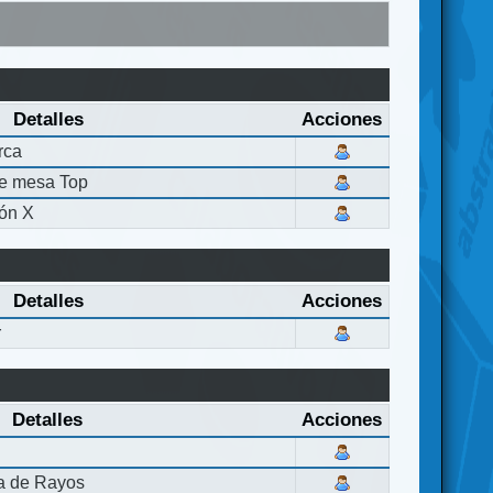
Detalles
Acciones
rca
de mesa Top
ón X
Detalles
Acciones
r
Detalles
Acciones
la de Rayos