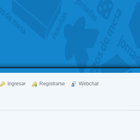
  Ingresar
  Registrarse
  Webchat