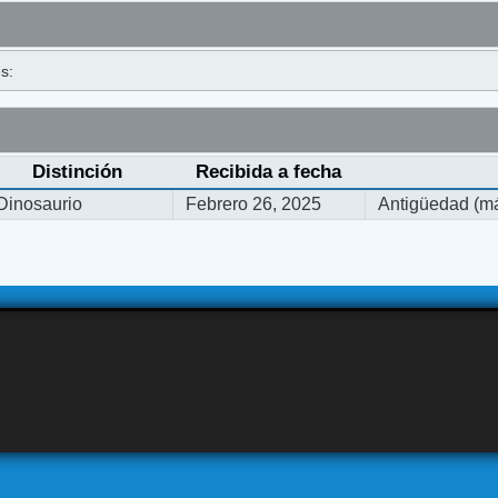
s:
Distinción
Recibida a fecha
Dinosaurio
Febrero 26, 2025
Antigüedad (má