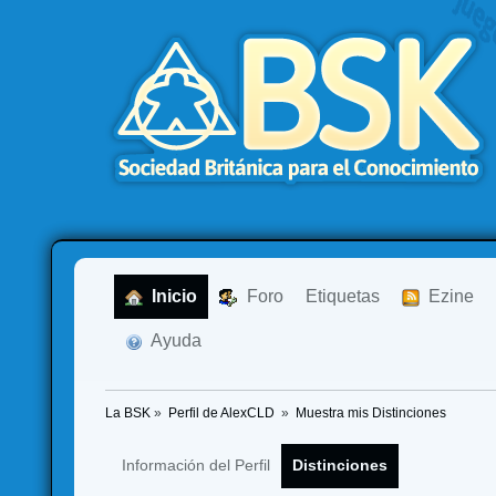
  Inicio
  Foro
Etiquetas
  Ezine
  Ayuda
La BSK
»
Perfil de AlexCLD 
»
Muestra mis Distinciones
Información del Perfil
Distinciones