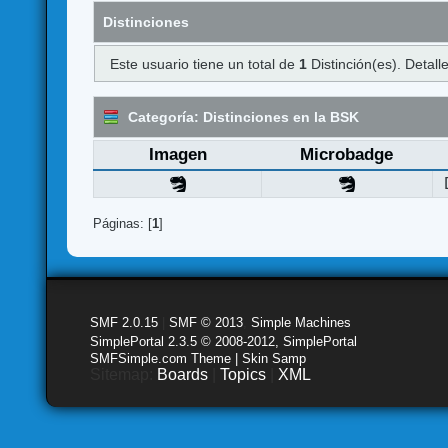
Distinciones
Este usuario tiene un total de
1
Distinción(es). Detalle
Categoría: Distinciones en la BSK
Imagen
Microbadge
Páginas: [
1
]
SMF 2.0.15
|
SMF © 2013
,
Simple Machines
SimplePortal 2.3.5 © 2008-2012, SimplePortal
SMFSimple.com Theme | Skin Samp
Sitemap:
Boards
|
Topics
|
XML