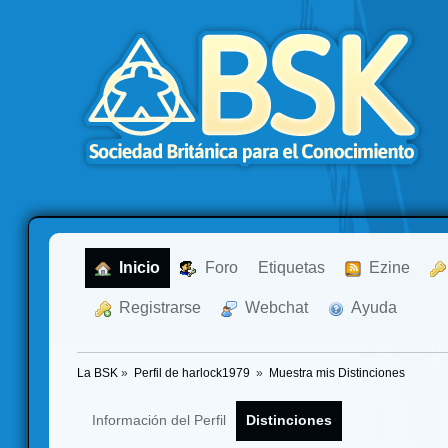
  Inicio
  Foro
Etiquetas
  Ezine
  Registrarse
  Webchat
  Ayuda
La BSK
»
Perfil de harlock1979 
»
Muestra mis Distinciones
Información del Perfil
Distinciones