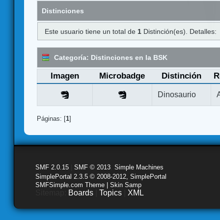
Distinciones
Este usuario tiene un total de
1
Distinción(es). Detalles:
Categoría: Distinciones en la BSK
Imagen
Microbadge
Distinción
R
Dinosaurio
Páginas: [
1
]
SMF 2.0.15
|
SMF © 2013
,
Simple Machines
SimplePortal 2.3.5 © 2008-2012, SimplePortal
SMFSimple.com Theme | Skin Samp
Sitemap:
Boards
|
Topics
|
XML