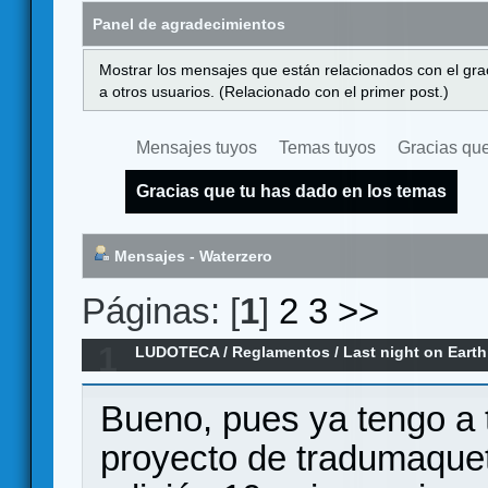
Panel de agradecimientos
Mostrar los mensajes que están relacionados con el gra
a otros usuarios. (Relacionado con el primer post.)
Mensajes tuyos
Temas tuyos
Gracias que
Gracias que tu has dado en los temas
Mensajes - Waterzero
Páginas: [
1
]
2
3
>>
1
LUDOTECA
/
Reglamentos
/
Last night on Earth 
Bueno, pues ya tengo a
proyecto de tradumaquet