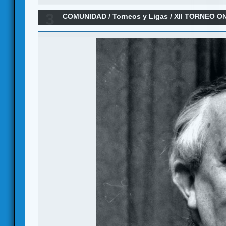
3
COMUNIDAD
/
Torneos y Ligas
/
XII TORNEO O
ANILLO/ Viii Señor de la Tierra Media