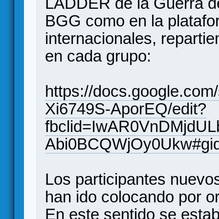
LADDER de la Guerra del 
BGG como en la platafor
internacionales, reparti
en cada grupo:
https://docs.google.c
Xi6749S-AporEQ/edit?
fbclid=IwAR0VnDMjd
Abi0BCQWjOy0Ukw#gid
Los participantes nuevos
han ido colocando por or
En este sentido se estab