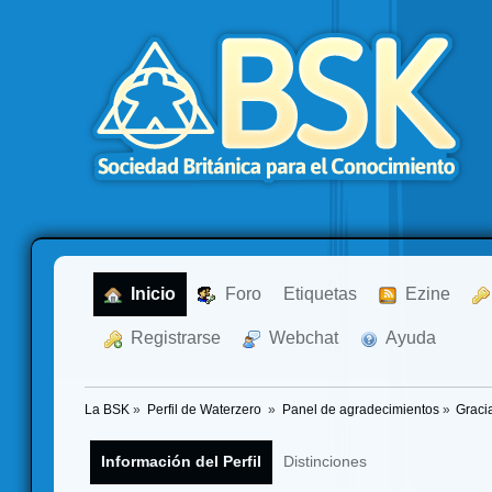
  Inicio
  Foro
Etiquetas
  Ezine
  Registrarse
  Webchat
  Ayuda
La BSK
»
Perfil de Waterzero 
»
Panel de agradecimientos
»
Graci
Información del Perfil
Distinciones