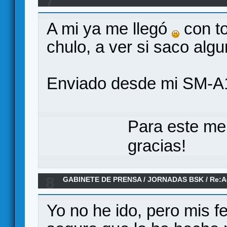
7
jugar en Verkami
A mi ya me llegó
con to
chulo, a ver si saco algu
Enviado desde mi SM-A1
Para este me
gracias!
8
GABINETE DE PRENSA
/
JORNADAS BSK
/
Re:A
Yo no he ido, pero mis fe