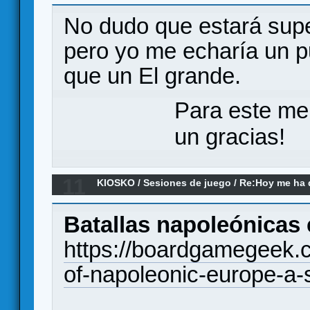
juegos modernos no le llegan a la altura?
No dudo que estará supe
pero yo me echaría un pu
que un El grande.
Para este me
un gracias!
11
KIOSKO
/
Sesiones de juego
/
Re:Hoy me ha da
(el remake)
Batallas napoleónicas 
https://boardgamegeek.
of-napoleonic-europe-a-