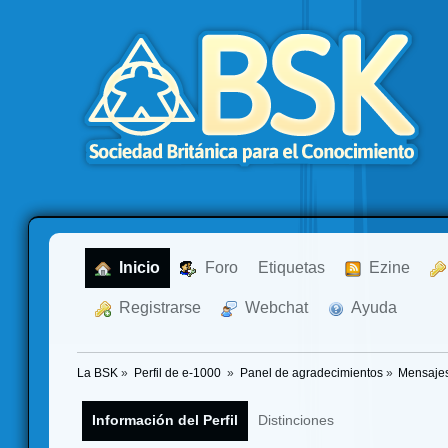
  Inicio
  Foro
Etiquetas
  Ezine
  Registrarse
  Webchat
  Ayuda
La BSK
»
Perfil de e-1000 
»
Panel de agradecimientos
»
Mensajes
Información del Perfil
Distinciones