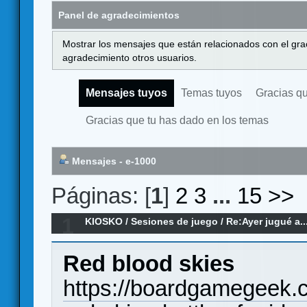
Panel de agradecimientos
Mostrar los mensajes que están relacionados con el gra
agradecimiento otros usuarios.
Mensajes tuyos
Temas tuyos
Gracias q
Gracias que tu has dado en los temas
Mensajes - e-1000
Páginas: [
1
]
2
3
...
15
>>
1
KIOSKO
/
Sesiones de juego
/
Re:Ayer jugué a..
Red blood skies
https://boardgamegeek