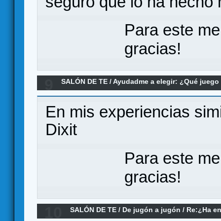
seguro que lo ha hecho 
Para este me
gracias!
9
SALÓN DE TE
/
Ayudadme a elegir: ¿Qué jueg
menos de 30 minutos para alumnos de la ESO
En mis experiencias simi
Dixit
Para este me
gracias!
10
SALÓN DE TE
/
De jugón a jugón
/
Re:¿Ha en