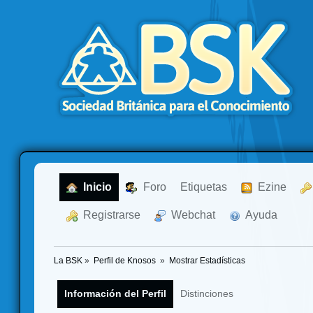
  Inicio
  Foro
Etiquetas
  Ezine
  Registrarse
  Webchat
  Ayuda
La BSK
»
Perfil de Knosos 
»
Mostrar Estadísticas
Información del Perfil
Distinciones