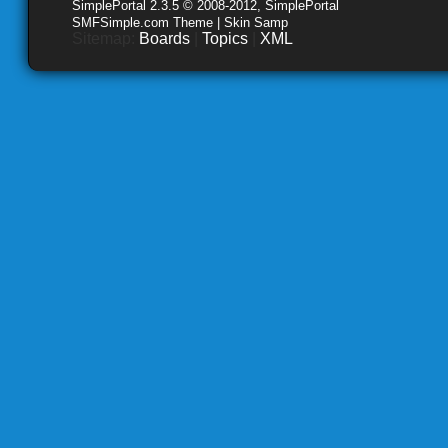
SimplePortal 2.3.5 © 2008-2012, SimplePortal
SMFSimple.com Theme | Skin Samp
Sitemap:
Boards
|
Topics
|
XML