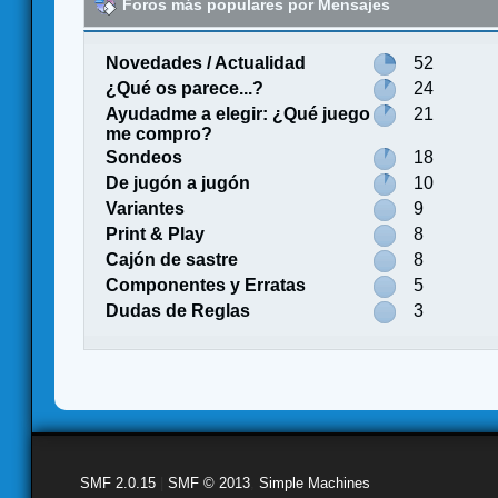
Foros más populares por Mensajes
Novedades / Actualidad
52
¿Qué os parece...?
24
Ayudadme a elegir: ¿Qué juego
21
me compro?
Sondeos
18
De jugón a jugón
10
Variantes
9
Print & Play
8
Cajón de sastre
8
Componentes y Erratas
5
Dudas de Reglas
3
SMF 2.0.15
|
SMF © 2013
,
Simple Machines