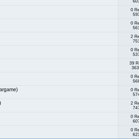
603
0 R
593
0 R
561
2 R
751
0 R
537
39 R
363
0 R
568
wargame)
0 R
574
)
2 R
747
0 R
607
0 R
621