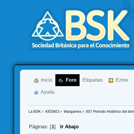
  Inicio
  Foro
Etiquetas
  Ezine
  Ayuda
La BSK
»
KIOSKO
»
Wargames
»
007 Periodo Histórico del bi
Páginas: [
1
]
Ir Abajo