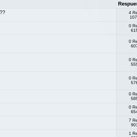
Respue
5??
4 R
107
0 R
615
0 R
607
0 R
559
0 R
576
0 R
585
0 R
654
7 R
901
1 R