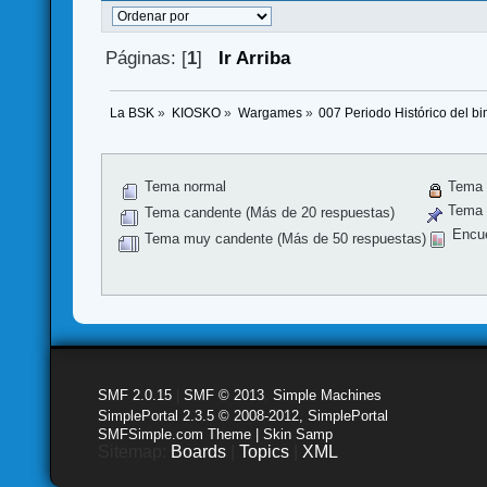
Páginas: [
1
]
Ir Arriba
La BSK
»
KIOSKO
»
Wargames
»
007 Periodo Histórico del b
Tema normal
Tema 
Tema f
Tema candente (Más de 20 respuestas)
Encu
Tema muy candente (Más de 50 respuestas)
SMF 2.0.15
|
SMF © 2013
,
Simple Machines
SimplePortal 2.3.5 © 2008-2012, SimplePortal
SMFSimple.com Theme | Skin Samp
Sitemap:
Boards
|
Topics
|
XML