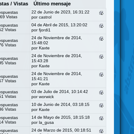
stas
/
Vistas
Último mensaje
22 de Junio de 2023, 16:31:22
espuestas
69 Vistas
por
castrol
04 de Abril de 2015, 13:20:02
espuestas
2 Vistas
por
fjordi1
24 de Noviembre de 2014,
espuestas
15:48:02
6 Vistas
por
Kaxte
24 de Noviembre de 2014,
espuestas
15:43:28
5 Vistas
por
Kaxte
24 de Noviembre de 2014,
espuestas
15:41:21
7 Vistas
por
Kaxte
03 de Julio de 2014, 10:14:42
espuestas
1 Vistas
por
worwick
10 de Junio de 2014, 03:18:15
espuestas
6 Vistas
por
Kaxte
14 de Mayo de 2015, 18:15:18
espuestas
4 Vistas
por
la_gusa
24 de Marzo de 2015, 00:18:51
espuestas