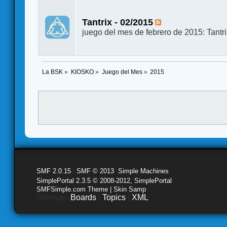
Tantrix - 02/2015
juego del mes de febrero de 2015: Tantr
La BSK
»
KIOSKO
»
Juego del Mes
»
2015
SMF 2.0.15
|
SMF © 2013
,
Simple Machines
SimplePortal 2.3.5 © 2008-2012, SimplePortal
SMFSimple.com Theme | Skin Samp
Sitemap:
Boards
|
Topics
|
XML