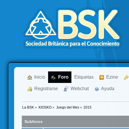
  Inicio
  Foro
Etiquetas
  Ezine
  Registrarse
  Webchat
  Ayuda
La BSK
»
KIOSKO
»
Juego del Mes
»
2015
Subforos