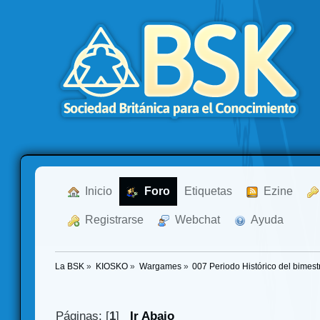
  Inicio
  Foro
Etiquetas
  Ezine
  Registrarse
  Webchat
  Ayuda
La BSK
»
KIOSKO
»
Wargames
»
007 Periodo Histórico del bimest
Páginas: [
1
]
Ir Abajo