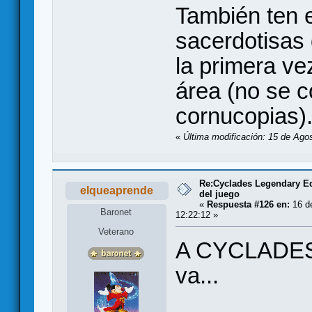
También ten 
sacerdotisas
la primera ve
área (no se 
cornucopias)
«
Última modificación: 15 de Ago
Re:Cyclades Legendary Ed
elqueaprende
del juego
«
Respuesta #126 en:
16 de
Baronet
12:22:12 »
Veterano
A CYCLADES 
va...