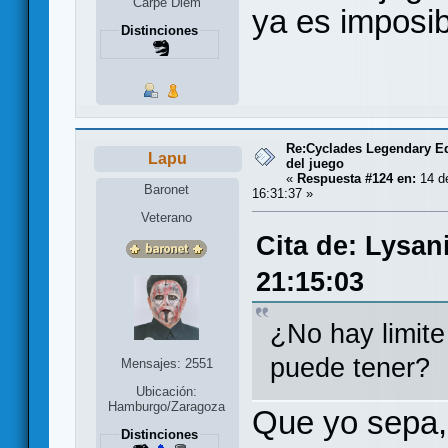
Carpe Diem
ya es imposib
Distinciones
Re:Cyclades Legendary Ed
Lapu
del juego
«
Respuesta #124 en:
14 de
Baronet
16:31:37 »
Veterano
Cita de: Lysan
21:15:03
¿No hay limite
puede tener?
Mensajes: 2551
Ubicación:
Hamburgo/Zaragoza
Que yo sepa,
Distinciones