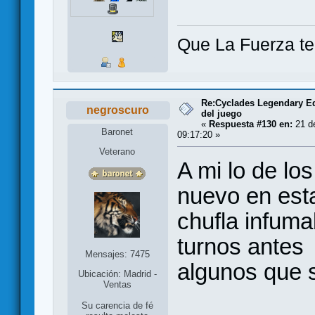
Que La Fuerza t
Re:Cyclades Legendary Ed
negroscuro
del juego
«
Respuesta #130 en:
21 de
Baronet
09:17:20 »
Veterano
A mi lo de lo
nuevo en est
chufla infuma
turnos antes 
Mensajes: 7475
algunos que s
Ubicación: Madrid -
Ventas
Su carencia de fé