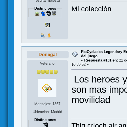
resulta molesta
Mi colección
Distinciones
Re:Cyclades Legendary Ed
Donegal
del juego
«
Respuesta #131 en:
21 de
Veterano
10:39:52 »
Los heroes y
son mas impo
movilidad
Mensajes: 1867
Ubicación: Madrid
Distinciones
Thig crioch air a