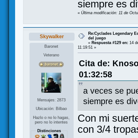
siempre es di
«
Última modificación: 11 de Oct
Re:Cyclades Legendary Ed
Skywalker
del juego
«
Respuesta #129 en:
14 de
Baronet
11:19:51 »
Veterano
Cita de: Knoso
01:32:58
a veces se pue
siempre es div
Mensajes: 2873
Ubicación: Bilbao
Con mi suerte
Hazlo o no lo hagas,
pero no lo intentes
con 3/4 trop
Distinciones