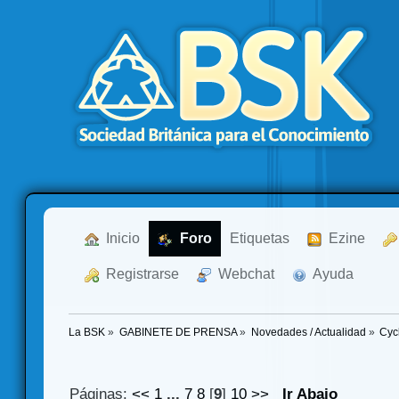
  Inicio
  Foro
Etiquetas
  Ezine
  Registrarse
  Webchat
  Ayuda
La BSK
»
GABINETE DE PRENSA
»
Novedades / Actualidad
»
Cyc
Páginas:
<<
1
...
7
8
[
9
]
10
>>
Ir Abajo