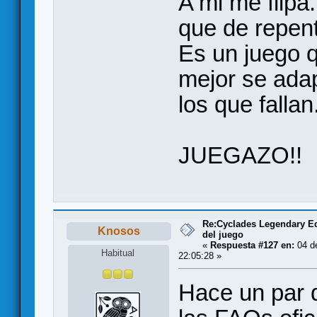
A mi me flipa
que de repent
Es un juego 
mejor se ada
los que fallan
JUEGAZO!!
Re:Cyclades Legendary Ed
Knosos
del juego
«
Respuesta #127 en:
04 de
Habitual
22:05:28 »
Hace un par d