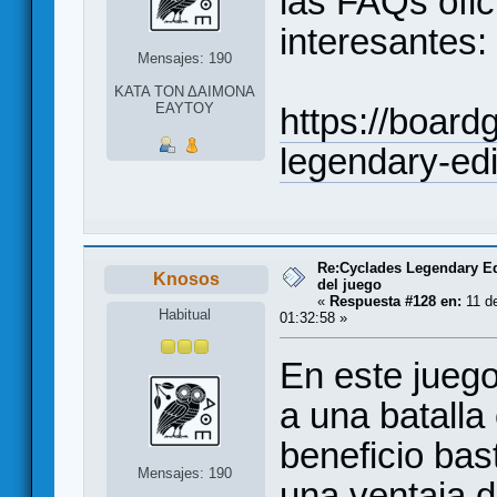
las FAQs ofic
interesantes:
Mensajes: 190
ΚΑΤΑ ΤΟΝ ΔΑΙΜΟΝΑ
ΕΑΥΤΟΥ
https://boar
legendary-edi
Re:Cyclades Legendary Ed
Knosos
del juego
«
Respuesta #128 en:
11 de
Habitual
01:32:58 »
En este juego
a una batalla
beneficio bas
Mensajes: 190
una ventaja d