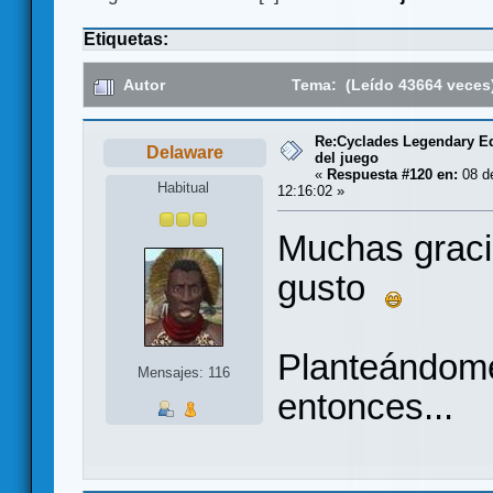
Etiquetas:
Autor
Tema: (Leído 43664 veces
Re:Cyclades Legendary Ed
Delaware
del juego
«
Respuesta #120 en:
08 de
Habitual
12:16:02 »
Muchas gracia
gusto
Planteándome 
Mensajes: 116
entonces...