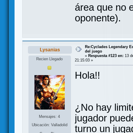
área que no 
oponente).
Re:Cyclades Legendary Ed
Lysanias
del juego
«
Respuesta #123 en:
13 de
Recien Llegado
21:15:03 »
Hola!!
¿No hay limit
jugador puede
Mensajes: 4
Ubicación: Valladolid
turno un juga