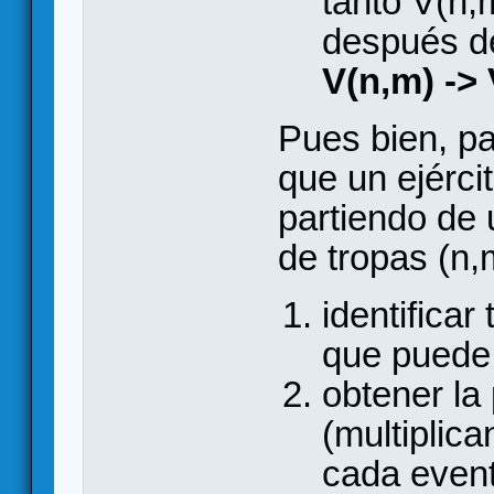
tanto V(n,
después d
V(n,m) -> 
Pues bien, pa
que un ejérci
partiendo de 
de tropas (n,
identifica
que puede 
obtener la
(multiplic
cada event