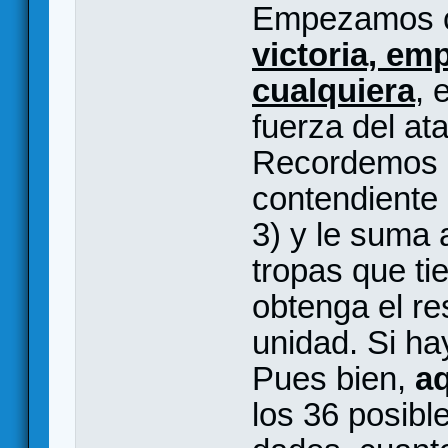
Empezamos 
victoria, em
cualquiera
, 
fuerza del at
Recordemos q
contendiente 
3) y le suma 
tropas que tie
obtenga el re
unidad. Si ha
Pues bien,
aq
los 36 posibl