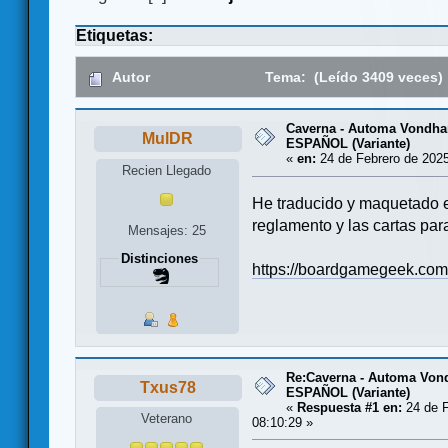
Etiquetas:
Autor
Tema: (Leído 3409 veces)
Caverna - Automa Vondhar 
MulDR
ESPAÑOL (Variante)
«
en:
24 de Febrero de 2025
Recien Llegado
He traducido y maquetado e
reglamento y las cartas par
Mensajes: 25
Distinciones
https://boardgamegeek.com
Re:Caverna - Automa Vondh
Txus78
ESPAÑOL (Variante)
«
Respuesta #1 en:
24 de F
Veterano
08:10:29 »