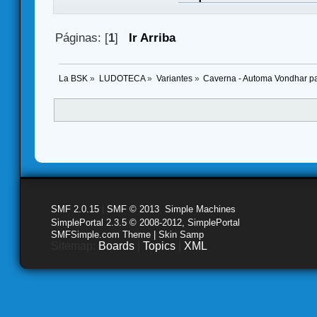
Páginas: [
1
]
Ir Arriba
La BSK
»
LUDOTECA
»
Variantes
»
Caverna - Automa Vondhar pa
SMF 2.0.15
|
SMF © 2013
,
Simple Machines
SimplePortal 2.3.5 © 2008-2012, SimplePortal
SMFSimple.com Theme | Skin Samp
Sitemap:
Boards
|
Topics
|
XML