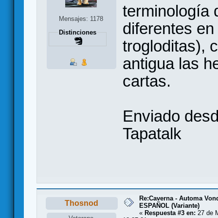
terminología
Mensajes: 1178
diferentes en 
Distinciones
trogloditas), 
antigua las h
cartas.
Enviado des
Tapatalk
Re:Caverna - Automa Vondh
Thosnod
ESPAÑOL (Variante)
«
Respuesta #3 en:
27 de M