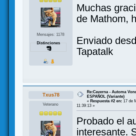
Muchas gracia
de Mathom, h
Mensajes: 1178
Enviado des
Distinciones
Tapatalk
Re:Caverna - Automa Vondh
Txus78
ESPAÑOL (Variante)
«
Respuesta #2 en:
17 de M
Veterano
11:39:13 »
Probado el a
interesante. 