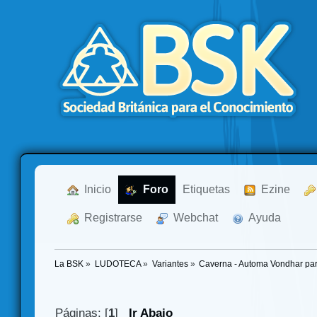
  Inicio
  Foro
Etiquetas
  Ezine
  Registrarse
  Webchat
  Ayuda
La BSK
»
LUDOTECA
»
Variantes
»
Caverna - Automa Vondhar par
Páginas: [
1
]
Ir Abajo