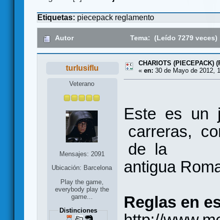
Etiquetas:
piecepack
reglamento
Autor
Tema: (Leído 7279 veces)
CHARIOTS (PIECEPACK) (
turlusiflu
«
en:
30 de Mayo de 2012, 1
Veterano
Este es un 
carreras, c
de la
Mensajes: 2091
antigua Roma
Ubicación: Barcelona
Play the game,
everybody play the
Reglas en es
game...
Distinciones
http://www.me