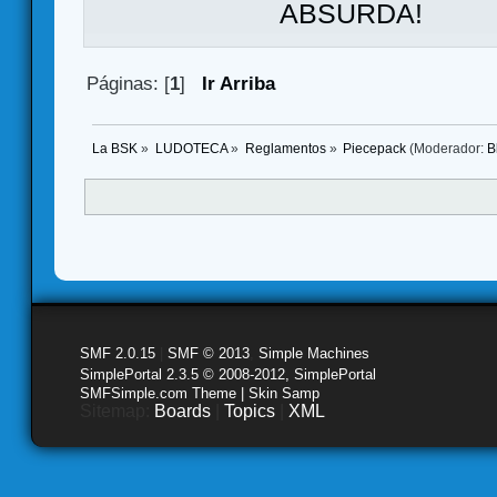
ABSURDA!
Páginas: [
1
]
Ir Arriba
La BSK
»
LUDOTECA
»
Reglamentos
»
Piecepack
(Moderador:
B
SMF 2.0.15
|
SMF © 2013
,
Simple Machines
SimplePortal 2.3.5 © 2008-2012, SimplePortal
SMFSimple.com Theme | Skin Samp
Sitemap:
Boards
|
Topics
|
XML