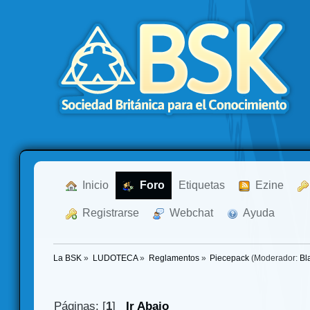
  Inicio
  Foro
Etiquetas
  Ezine
  Registrarse
  Webchat
  Ayuda
La BSK
»
LUDOTECA
»
Reglamentos
»
Piecepack
(Moderador:
Bl
Páginas: [
1
]
Ir Abajo