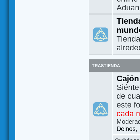
Aduan
Tienda
mund
Tienda
alrede
TRASTIENDA
Cajón
Siénte
de cua
este f
cada 
Modera
Deinos
,