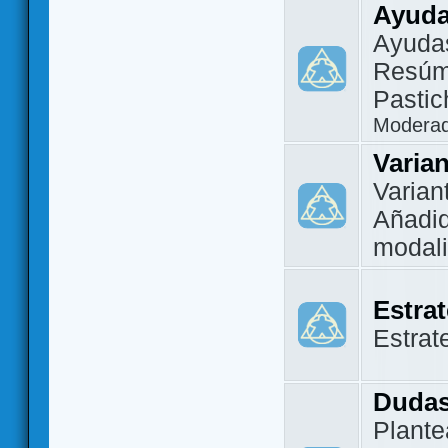
Ayuda
Ayuda
Resúm
Pastic
Modera
Varia
Varian
Añadi
modal
Estra
Estrat
Dudas
Plante