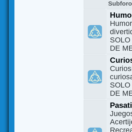
Subfor
Humo
Humor 
divert
SOLO
DE M
Curio
Curios
curios
SOLO
DE M
Pasat
Juegos
Acerti
Recrea