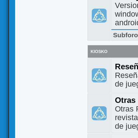
Versio
window
androi
Subfor
KIOSKO
Reseñ
Reseña
de jue
Otras
Otras 
revist
de jue