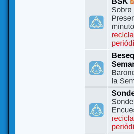
BSK
Sobre 
Presen
minut
recicl
periód
Beseq
Sema
Barone
la Se
Sond
Sondeo
Encue
recicl
periód