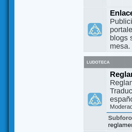
Enlac
Public
portal
blogs 
mesa.
LUDOTECA
Regla
Regla
Traduc
españo
Modera
Subfor
reglame