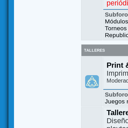
periód
Subfor
Módulos 
Torneos
Republi
TALLERES
Print 
Imprim
Modera
Subfor
Juegos 
Taller
Diseño