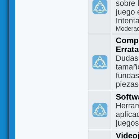
sobre 
juego 
Intent
Modera
Compo
Errat
Dudas
tamañ
fundas
piezas
Softw
Herram
aplica
juegos
Video