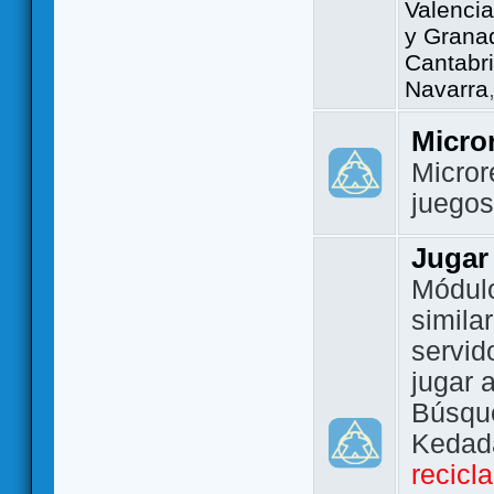
Valencia
y Grana
Cantabri
Navarra
Micro
Micror
juego
Jugar
Módulo
simila
servid
jugar 
Búsque
Kedada
recicl