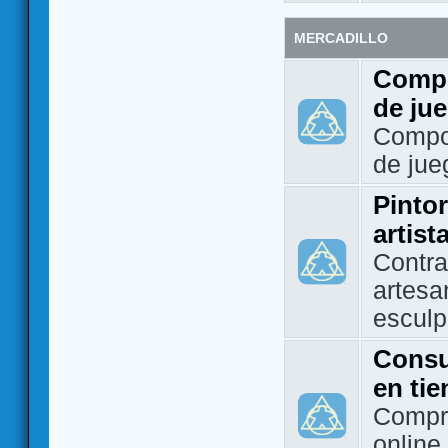
MERCADILLO
Compo
de ju
Compo
de jue
Pintor
artist
Contra
artesa
esculp
Consu
en ti
Compra
online 