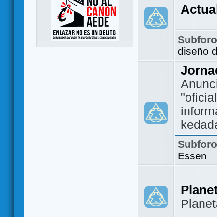
Actua
Subfor
diseño 
Jorna
Anunc
"ofici
inform
kedad
Subfor
Essen
Plane
Plane