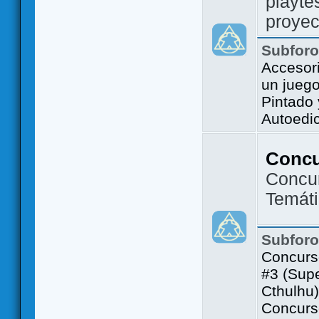
playte
proyec
Subfor
Accesor
un jueg
Pintado
Autoedi
Conc
Concu
Temát
Subfor
Concurs
#3 (Sup
Cthulhu)
Concurs