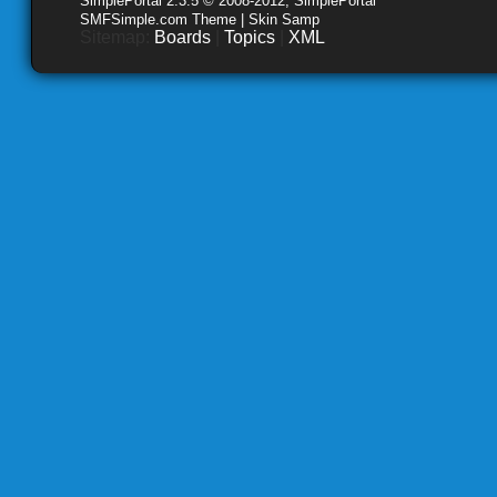
SimplePortal 2.3.5 © 2008-2012, SimplePortal
SMFSimple.com Theme | Skin Samp
Sitemap:
Boards
|
Topics
|
XML