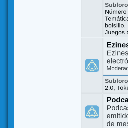
Subfor
Número 
Temátic
bolsillo
,
Juegos d
Ezine
Ezines
electr
Modera
Subfor
2.0
,
Tok
Podca
Podca
emitid
de me