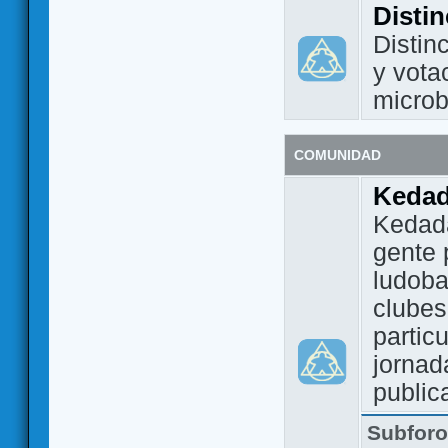
Disti
Distin
y vota
micro
COMUNIDAD
Keda
Kedada
gente 
ludoba
clubes
partic
jornad
public
Subfor