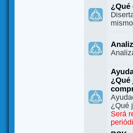
¿Qué 
Disert
mismo
Analiz
Analiz
Ayuda
¿Qué 
comp
Ayudad
¿Qué 
Será r
periód