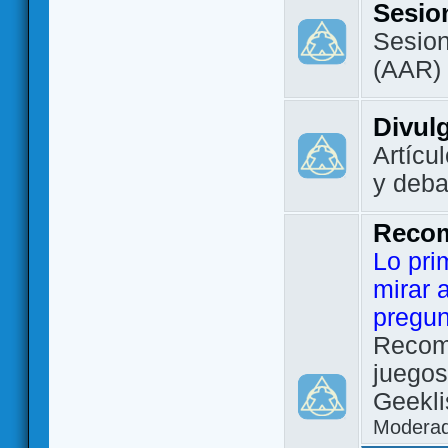
Sesio
Sesion
(AAR)
Divul
Artícu
y deba
Reco
Lo pri
mirar 
pregun
Recom
juegos
Geekli
Modera