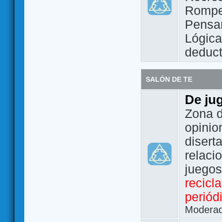
Rompe
Pensam
Lógic
deduct
SALÓN DE TE
De ju
Zona d
opinio
disert
relaci
juego
recicl
periód
Modera