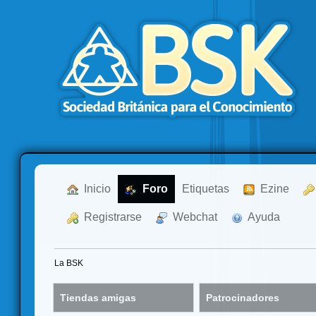
  Inicio
  Foro
Etiquetas
  Ezine
  Registrarse
  Webchat
  Ayuda
La BSK
Tiendas amigas
Patrocinadores