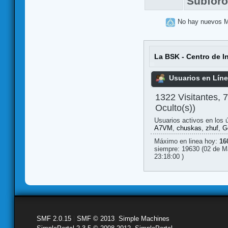
Subfor
No hay nuevos 
La BSK - Centro de I
Usuarios en Lín
1322 Visitantes, 
Oculto(s))
Usuarios activos en los 
A7VM
,
chuskas
,
zhuf
,
G
Máximo en linea hoy:
16
siempre: 19630 (02 de M
23:18:00 )
SMF 2.0.15
|
SMF © 2013
,
Simple Machines