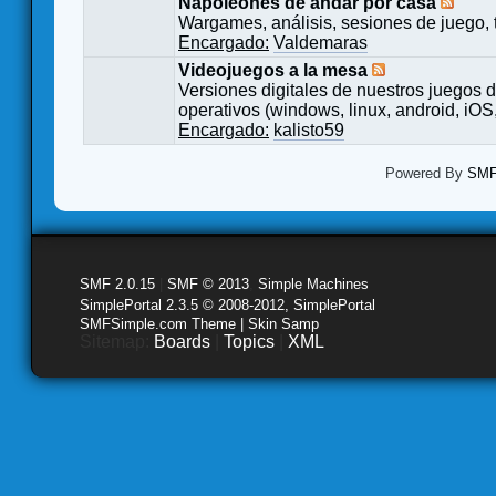
Napoleones de andar por casa
Wargames, análisis, sesiones de juego, 
Encargado:
Valdemaras
Videojuegos a la mesa
Versiones digitales de nuestros juegos d
operativos (windows, linux, android, iOS,
Encargado:
kalisto59
Powered By
SMF 
SMF 2.0.15
|
SMF © 2013
,
Simple Machines
SimplePortal 2.3.5 © 2008-2012, SimplePortal
SMFSimple.com Theme | Skin Samp
Sitemap:
Boards
|
Topics
|
XML