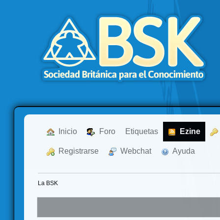
  Inicio
  Foro
Etiquetas
  Ezine
  Registrarse
  Webchat
  Ayuda
La BSK