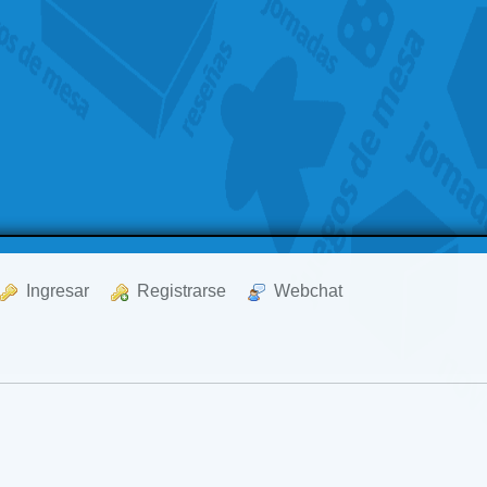
  Ingresar
  Registrarse
  Webchat