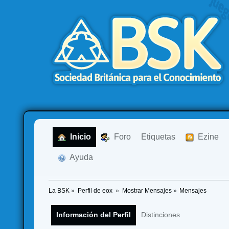
  Inicio
  Foro
Etiquetas
  Ezine
  Ayuda
La BSK
»
Perfil de eox 
»
Mostrar Mensajes
»
Mensajes
Información del Perfil
Distinciones