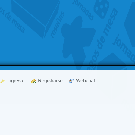
  Ingresar
  Registrarse
  Webchat