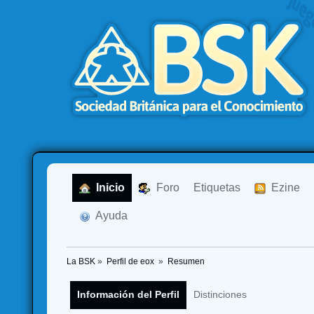
  Inicio
  Foro
Etiquetas
  Ezine
  Ayuda
La BSK
»
Perfil de eox 
»
Resumen
Información del Perfil
Distinciones