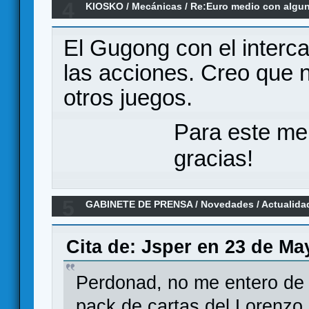
4
KIOSKO
/
Mecánicas
/
Re:Euro medio con algu
&quot;diferente&quot;/&quot;especial&quot;
El Gugong con el interca
las acciones. Creo que n
otros juegos.
Para este me
gracias!
5
GABINETE DE PRENSA
/
Novedades / Actualida
Expansión de Lorenzo il Magnífico. Kickstarter
Cita de: Jsper en 23 de Ma
Perdonad, no me entero de n
pack de cartas del Lorenzo