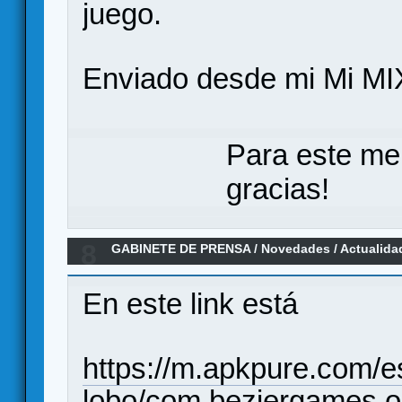
juego.
Enviado desde mi Mi MI
Para este me
gracias!
8
GABINETE DE PRENSA
/
Novedades / Actualida
Werewolf de la mano de Viravi
En este link está
https://m.apkpure.com/
lobo/com.beziergames.o