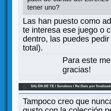
tener uno?
Las han puesto como add
te interesa ese juego o 
dentro, las puedes pedir
total).
Para este me
gracias!
6
SALÓN DE TE
/
Sondeos
/
Re:Dais por finalizad
último juego que compráis?
Tampoco creo que nunca
gusto con la colección p