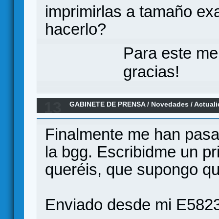
imprimirlas a tamaño e
hacerlo?
Para este me
gracias!
13
GABINETE DE PRENSA
/
Novedades / Actual
Civilizaciones en Español por Ediciones M
Finalmente me han pasado
la bgg. Escribidme un pr
queréis, que supongo qu
Enviado desde mi E5823