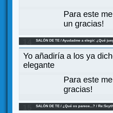
Para este me
un gracias!
14
SALÓN DE TE
/
Ayudadme a elegir: ¿Qué ju
juego de mayorias
Yo añadiría a los ya dic
elegante
Para este me
gracias!
15
SALÓN DE TE
/
¿Qué os parece...?
/
Re:Scyt