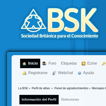
  Inicio
  Foro
Etiquetas
  Ezine
  Registrarse
  Webchat
  Ayuda
La BSK
»
Perfil de atlias 
»
Panel de agradecimientos
»
Mensajes 
Información del Perfil
Distinciones