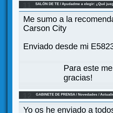
11
SALÓN DE TE
/
Ayudadme a elegir: ¿Qué ju
eurogame medio
Me sumo a la recomenda
Carson City
Enviado desde mi E5823
Para este me
gracias!
12
GABINETE DE PRENSA
/
Novedades / Actual
Civilizaciones en Español por Ediciones M
Yo os he enviado a todos 