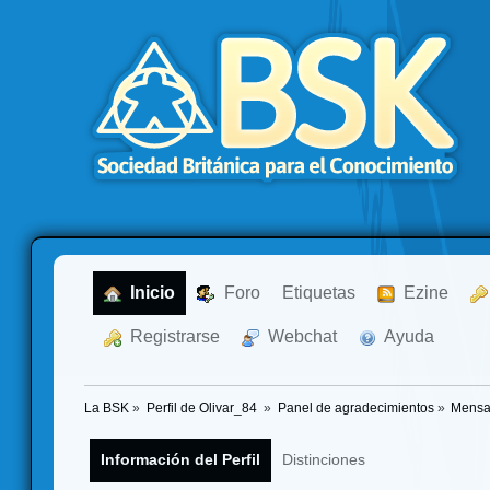
  Inicio
  Foro
Etiquetas
  Ezine
  Registrarse
  Webchat
  Ayuda
La BSK
»
Perfil de Olivar_84 
»
Panel de agradecimientos
»
Mensa
Información del Perfil
Distinciones