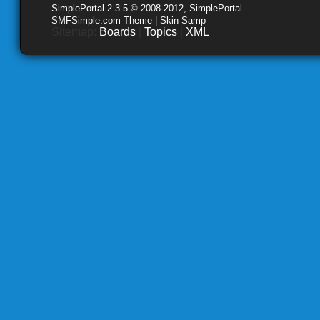
SimplePortal 2.3.5 © 2008-2012, SimplePortal
SMFSimple.com Theme | Skin Samp
Sitemap:
Boards
|
Topics
|
XML