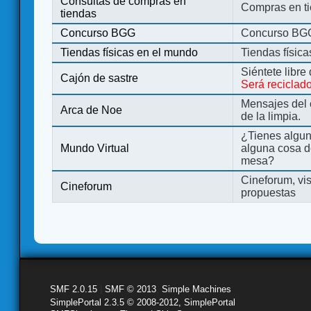
Consultas de compras en
Compras en ti
tiendas
Concurso BGG
Concurso BG
Tiendas físicas en el mundo
Tiendas físic
Siéntete libre
Cajón de sastre
Será reciclad
Mensajes del 
Arca de Noe
de la limpia.
¿Tienes algu
Mundo Virtual
alguna cosa d
mesa?
Cineforum, vis
Cineforum
propuestas
SMF 2.0.15
|
SMF © 2013
,
Simple Machines
SimplePortal 2.3.5 © 2008-2012, SimplePortal