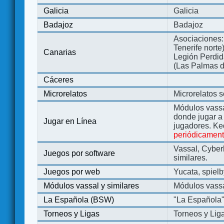
Galicia
Galicia
Badajoz
Badajoz
Asociaciones:
Tenerife norte
Canarias
Legión Perdida
(Las Palmas d
Cáceres
Microrelatos
Microrelatos 
Módulos vassa
donde jugar 
Jugar en Línea
jugadores. Ke
periódicamen
Vassal, Cyber
Juegos por software
similares.
Juegos por web
Yucata, spiel
Módulos vassal y similares
Módulos vassa
La Española (BSW)
"La Española
Torneos y Ligas
Torneos y Lig