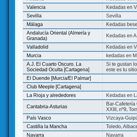
Valencia
Kedadas en V
Sevilla
Sevilla
Málaga
Kedadas bese
Andalucía Oriental (Almería y
Kedadas en An
Granada)
Valladolid
Kedadas en Va
Murcia
kedadas en M
A.J. El Cuarto Oscuro. La
Si te gustan l
Sociedad Oculta [Cartagena]
este es tu sit
El Duende [Murcia/El Palmar]
Club Meeple [Cartagena]
La Rioja y alrededores
Kedadas en L
Bar-Cafetería 
Cantabria-Asturias
XXIII, nº9, To
País Vasco
Vizcaya-Guip
Castilla la Mancha
Toledo, Albac
Navarra
Navarra