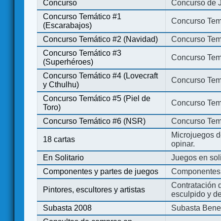
Concurso
Concurso de 
Concurso Temático #1
Concurso Temá
(Escarabajos)
Concurso Temático #2 (Navidad)
Concurso Tem
Concurso Temático #3
Concurso Tem
(Superhéroes)
Concurso Temático #4 (Lovecraft
Concurso Temá
y Cthulhu)
Concurso Temático #5 (Piel de
Concurso Temá
Toro)
Concurso Temático #6 (NSR)
Concurso Tem
Microjuegos d
18 cartas
opinar.
En Solitario
Juegos en soli
Componentes y partes de juegos
Componentes 
Contratación d
Pintores, escultores y artistas
esculpido y d
Subasta 2008
Subasta Bene