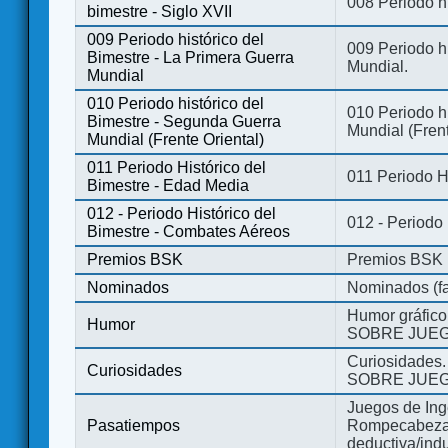
008 Periodo hi
bimestre - Siglo XVII
009 Periodo histórico del
009 Periodo hi
Bimestre - La Primera Guerra
Mundial.
Mundial
010 Periodo histórico del
010 Periodo h
Bimestre - Segunda Guerra
Mundial (Frent
Mundial (Frente Oriental)
011 Periodo Histórico del
011 Periodo H
Bimestre - Edad Media
012 - Periodo Histórico del
012 - Periodo
Bimestre - Combates Aéreos
Premios BSK
Premios BSK
Nominados
Nominados (fa
Humor gráfico
Humor
SOBRE JUEG
Curiosidades.
Curiosidades
SOBRE JUEG
Juegos de Ing
Pasatiempos
Rompecabezas
deductiva/indu