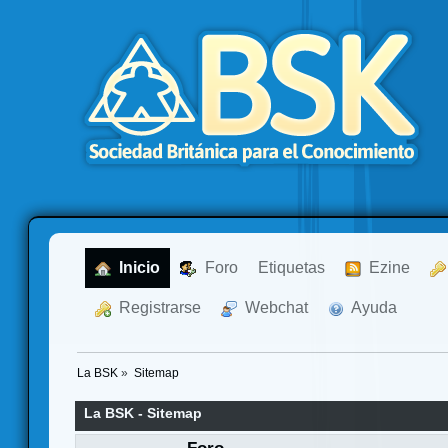
  Inicio
  Foro
Etiquetas
  Ezine
  Registrarse
  Webchat
  Ayuda
La BSK
»
Sitemap
La BSK - Sitemap