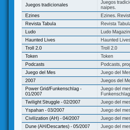
Juegos tradici
Juegos tradicionales
naipes.
Ezines
Ezines. Revist
Revista Tabula
Revista Tabul
Ludo
Ludo Magazi
Haunted Lives
Haunted Live
Troll 2.0
Troll 2.0
Token
Token
Podcasts
Podcasts, pro
Juego del Mes
Juego del Me
2007
Juegos del Me
Power Grid/Funkenschlag -
Juego del mes
01/2007
Funkenschlag 
Twilight Struggle - 02/2007
Juego del mes
Yspahan - 03/2007
Juego del me
Civilization (AH) - 04/2007
Juego del mes 
Dune (AH/Descartes) - 05/2007
Juego del me