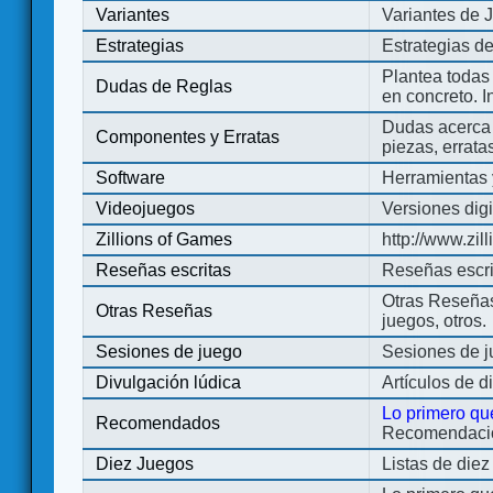
Variantes
Variantes de 
Estrategias
Estrategias d
Plantea todas
Dudas de Reglas
en concreto. 
Dudas acerca 
Componentes y Erratas
piezas, errata
Software
Herramientas 
Videojuegos
Versiones digi
Zillions of Games
http://www.zi
Reseñas escritas
Reseñas escri
Otras Reseñas 
Otras Reseñas
juegos, otros.
Sesiones de juego
Sesiones de 
Divulgación lúdica
Artículos de d
Lo primero qu
Recomendados
Recomendacion
Diez Juegos
Listas de die