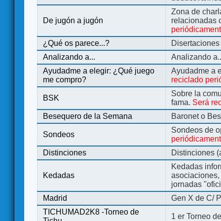
Zona de charl
De jugón a jugón
relacionadas 
periódicamen
¿Qué os parece...?
Disertaciones
Analizando a...
Analizando a..
Ayudadme a elegir: ¿Qué juego
Ayudadme a e
me compro?
reciclado per
Sobre la comu
BSK
fama.
Será re
Besequero de la Semana
Baronet o Be
Sondeos de o
Sondeos
periódicament
Distinciones
Distinciones 
Kedadas infor
Kedadas
asociaciones, 
jornadas "ofic
Madrid
Gen X de C/ P
TICHUMAD2K8 -Torneo de
1 er Torneo de
Tichu