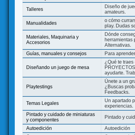
Diseño de jue
Talleres
amateurs.
o cómo currars
Manualidades
play. Dudas so
Dónde consegu
Materiales, Maquinaria y
herramientas 
Accesorios
Alternativas.
Guías, manuales y consejos
Para aprender
¿Qué te traes
Diseñando un juego de mesa
PROYECTOS co
ayudarte. Tra
Únete a un gru
Playtestings
¿Buscas probad
Feedbacks.
Un apartado pa
Temas Legales
experiencias.
Pintado y cuidado de miniaturas
Pintado y cui
y componentes
Autoedición
Autoedición