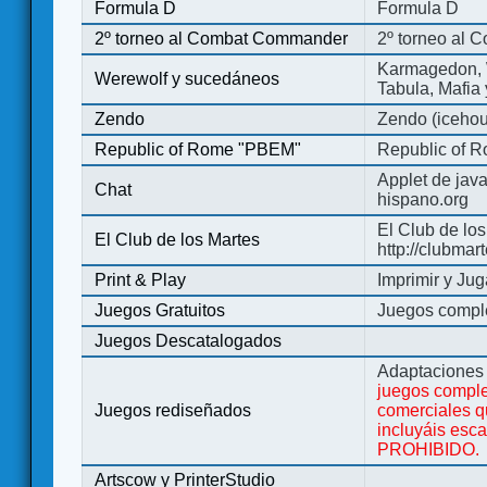
Formula D
Formula D
2º torneo al Combat Commander
2º torneo al
Karmagedon, W
Werewolf y sucedáneos
Tabula, Mafia
Zendo
Zendo (iceho
Republic of Rome "PBEM"
Republic of 
Applet de jav
Chat
hispano.org
El Club de los
El Club de los Martes
http://clubmar
Print & Play
Imprimir y Jug
Juegos Gratuitos
Juegos complet
Juegos Descatalogados
Adaptaciones 
juegos comple
Juegos rediseñados
comerciales q
incluyáis esc
PROHIBIDO.
Artscow y PrinterStudio