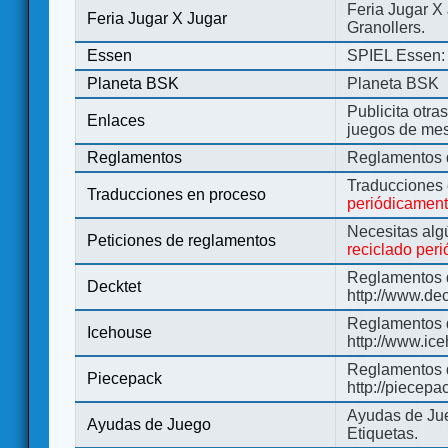
Feria Jugar X
Feria Jugar X Jugar
Granollers.
Essen
SPIEL Essen: 
Planeta BSK
Planeta BSK
Publicita otra
Enlaces
juegos de me
Reglamentos
Reglamentos d
Traducciones
Traducciones en proceso
periódicamen
Necesitas alg
Peticiones de reglamentos
reciclado per
Reglamentos d
Decktet
http://www.de
Reglamentos d
Icehouse
http://www.ic
Reglamentos 
Piecepack
http://piecepa
Ayudas de Jue
Ayudas de Juego
Etiquetas.