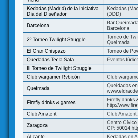
Kedadas (Madrid) de la Iniciativa
Kedadas (Madri
Día del Diseñador
(DDD)
Bar Queimada.
Barcelona
Barcelona.
Torneo de Twil
2º Torneo Twilight Struggle
Queimada
El Gran Chispazo
Torneo de Po
Quedadas Tecla Sala
Eventos lúdico
III Torneo de Twilight Struggle
Club wargamer Rvbicón
Club wargame
Queidadas en
Queimada
www.eldracde
Firefly drinks
Firefly drinks & games
http://www.fir
Club Amatent
Club Amatent,
Centro Cívico 
Zaragoza
CP: 50014 http
Alicante
Kedadas en Al