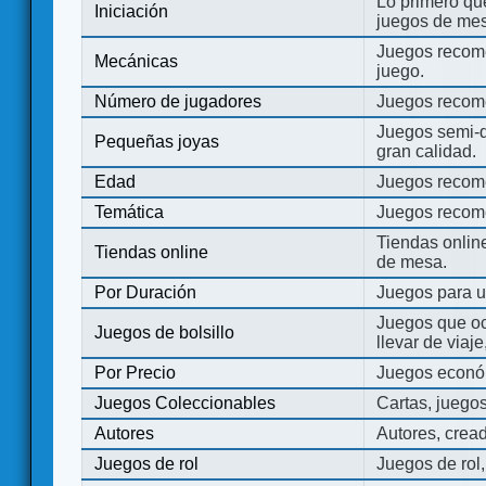
Lo primero que
Iniciación
juegos de mes
Juegos recome
Mecánicas
juego.
Número de jugadores
Juegos recom
Juegos semi-d
Pequeñas joyas
gran calidad.
Edad
Juegos recom
Temática
Juegos recom
Tiendas onli
Tiendas online
de mesa.
Por Duración
Juegos para u
Juegos que o
Juegos de bolsillo
llevar de viaje
Por Precio
Juegos económ
Juegos Coleccionables
Cartas, juego
Autores
Autores, crea
Juegos de rol
Juegos de rol,