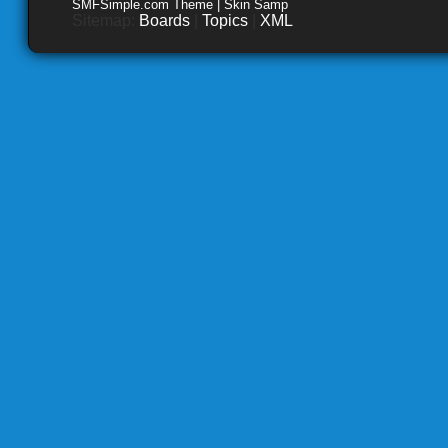
SMFSimple.com Theme | Skin Samp
Sitemap:
Boards
|
Topics
|
XML