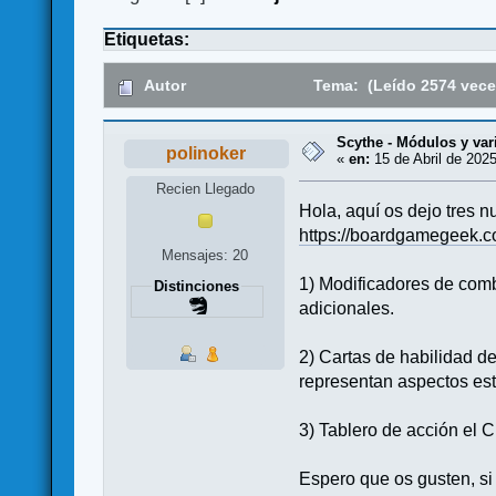
Etiquetas:
Autor
Tema: (Leído 2574 vece
Scythe - Módulos y var
polinoker
«
en:
15 de Abril de 2025
Recien Llegado
Hola, aquí os dejo tres 
https://boardgamegeek.c
Mensajes: 20
1) Modificadores de com
Distinciones
adicionales.
2) Cartas de habilidad d
representan aspectos est
3) Tablero de acción el C
Espero que os gusten, si