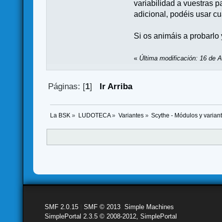
variabilidad a vuestras 
adicional, podéis usar cu
Si os animáis a probarlo
«
Última modificación: 16 de A
Páginas: [
1
]
Ir Arriba
La BSK
»
LUDOTECA
»
Variantes
»
Scythe - Módulos y varian
SMF 2.0.15
|
SMF © 2013
,
Simple Machines
SimplePortal 2.3.5 © 2008-2012, SimplePortal