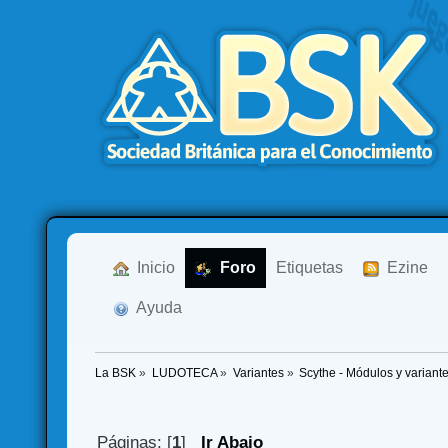
  Inicio
  Foro
Etiquetas
  Ezine
  Ayuda
La BSK
»
LUDOTECA
»
Variantes
»
Scythe - Módulos y variant
Páginas: [
1
]
Ir Abajo