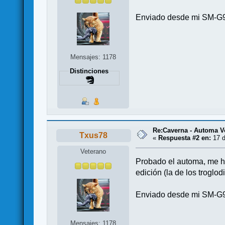
Enviado desde mi SM-G9
Mensajes: 1178
Distinciones
Re:Caverna - Automa V
Txus78
«
Respuesta #2 en:
17 d
Veterano
Probado el automa, me ha
edición (la de los troglo
Enviado desde mi SM-G9
Mensajes: 1178