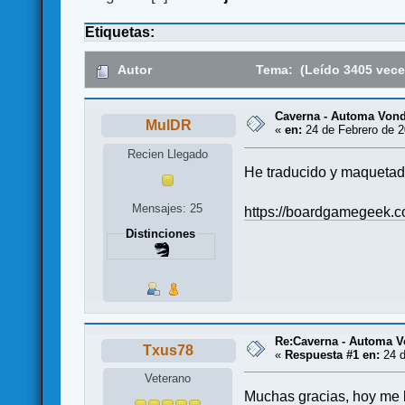
Etiquetas:
Autor
Tema: (Leído 3405 vece
Caverna - Automa Vond
MulDR
«
en:
24 de Febrero de 2
Recien Llegado
He traducido y maquetado
Mensajes: 25
https://boardgamegeek.
Distinciones
Re:Caverna - Automa V
Txus78
«
Respuesta #1 en:
24 d
Veterano
Muchas gracias, hoy me l