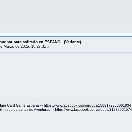
ondhar para solitario en ESPAÑOL (Variante)
e Marzo de 2025, 18:27:31 »
nture Card Game España ->
https://www.facebook.com/groups/1568172350061834
 juego de cartas de Aventuras ->
https://www.facebook.com/groups/3127296157