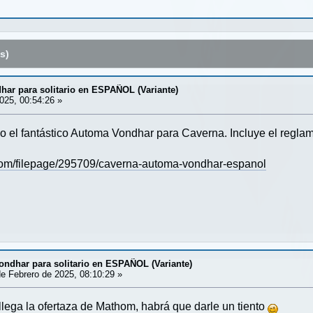
s)
har para solitario en ESPAÑOL (Variante)
025, 00:54:26 »
 el fantástico Automa Vondhar para Caverna. Incluye el reglame
com/filepage/295709/caverna-automa-vondhar-espanol
ondhar para solitario en ESPAÑOL (Variante)
e Febrero de 2025, 08:10:29 »
lega la ofertaza de Mathom, habrá que darle un tiento