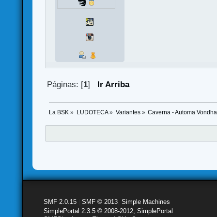
Páginas: [
1
]
Ir Arriba
La BSK
»
LUDOTECA
»
Variantes
»
Caverna - Automa Vondhar
SMF 2.0.15
|
SMF © 2013
,
Simple Machines
SimplePortal 2.3.5 © 2008-2012, SimplePortal