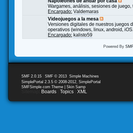
Napoleones de andar por casa
Wargames, análisis, sesiones de juego, 
Encargado:
Valdemaras
Videojuegos a la mesa
Versiones digitales de nuestros juegos d
operativos (windows, linux, android, iOS,
Encargado:
kalisto59
Powered By
SMF 
SMF 2.0.15
|
SMF © 2013
,
Simple Machines
SimplePortal 2.3.5 © 2008-2012, SimplePortal
SMFSimple.com Theme | Skin Samp
Sitemap:
Boards
|
Topics
|
XML