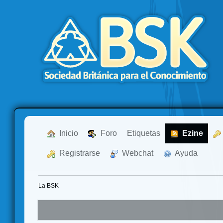
  Inicio
  Foro
Etiquetas
  Ezine
  Registrarse
  Webchat
  Ayuda
La BSK