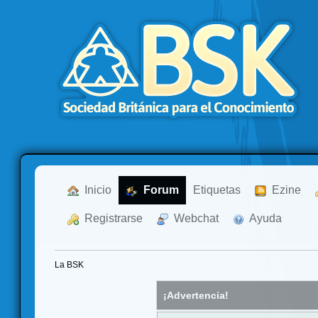
  Inicio
  Forum
Etiquetas
  Ezine
  Registrarse
  Webchat
  Ayuda
La BSK
¡Advertencia!