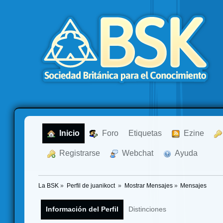
  Inicio
  Foro
Etiquetas
  Ezine
  Registrarse
  Webchat
  Ayuda
La BSK
»
Perfil de juanikoct 
»
Mostrar Mensajes
»
Mensajes
Información del Perfil
Distinciones