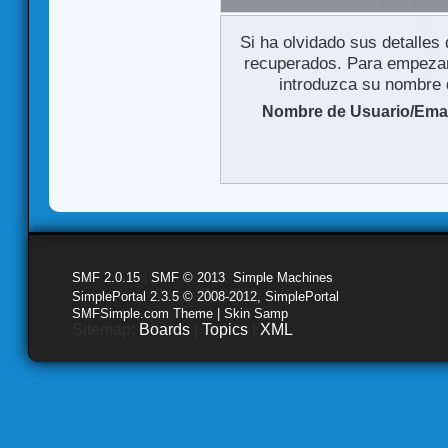
Si ha olvidado sus detalles
recuperados. Para empezar 
introduzca su nombre d
Nombre de Usuario/Emai
SMF 2.0.15
|
SMF © 2013
,
Simple Machines
SimplePortal 2.3.5 © 2008-2012, SimplePortal
SMFSimple.com Theme | Skin Samp
Sitemap:
Boards
|
Topics
|
XML