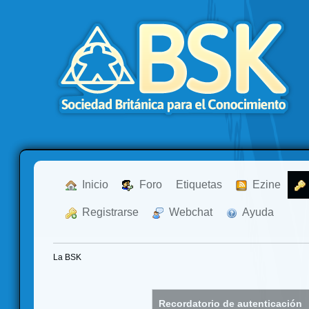
  Inicio
  Foro
Etiquetas
  Ezine
  Registrarse
  Webchat
  Ayuda
La BSK
Recordatorio de autenticación