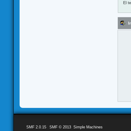
El t
I
SMF 2.0.15
|
SMF © 2013
,
Simple Machines