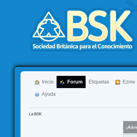
  Inicio
  Forum
Etiquetas
  Ezine
  Ayuda
La BSK
¡Adve