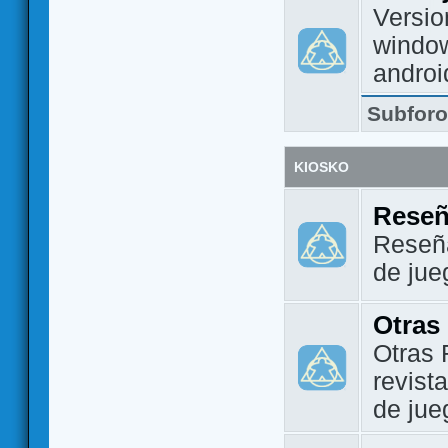
Versio
window
androi
Subfor
KIOSKO
Reseñ
Reseña
de jue
Otras
Otras 
revist
de jue