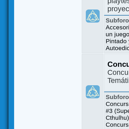
playte
proyec
Subfor
Accesor
un jueg
Pintado
Autoedi
Conc
Concu
Temát
Subfor
Concurs
#3 (Sup
Cthulhu)
Concurs