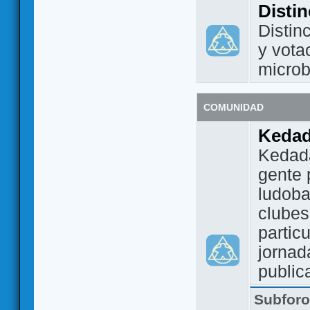
Disti
Distin
y vota
micro
COMUNIDAD
Keda
Kedada
gente 
ludoba
clubes
partic
jornad
public
Subfor