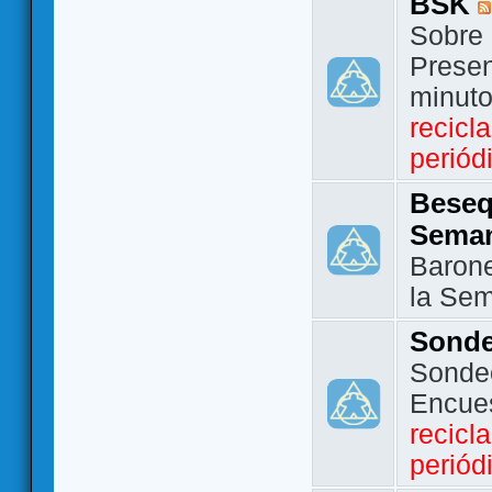
BSK
Sobre 
Presen
minut
recicl
periód
Beseq
Sema
Barone
la Se
Sond
Sondeo
Encue
recicl
periód