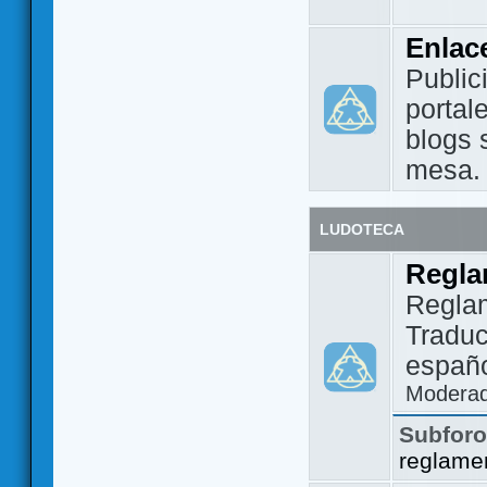
Enlac
Public
portal
blogs 
mesa.
LUDOTECA
Regla
Regla
Traduc
españo
Modera
Subfor
reglame