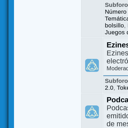
Subfor
Número 
Temátic
bolsillo
,
Juegos d
Ezine
Ezines
electr
Modera
Subfor
2.0
,
Tok
Podca
Podca
emitid
de me