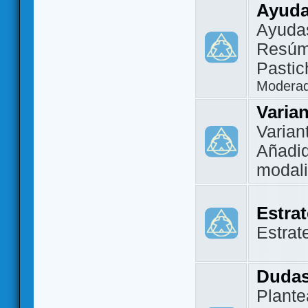
Ayuda
Ayuda
Resúm
Pastic
Modera
Varia
Varian
Añadi
modal
Estra
Estrat
Dudas
Plante