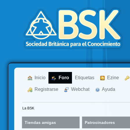
  Inicio
  Foro
Etiquetas
  Ezine
  Registrarse
  Webchat
  Ayuda
La BSK
Tiendas amigas
Patrocinadores