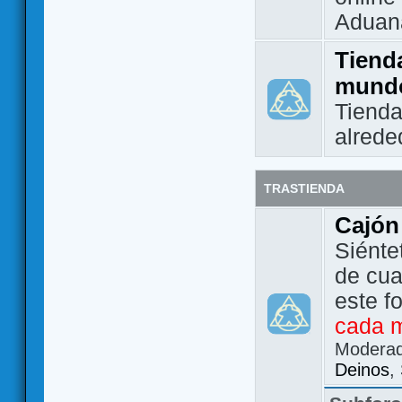
Aduan
Tienda
mund
Tienda
alrede
TRASTIENDA
Cajón
Siénte
de cua
este f
cada 
Modera
Deinos
,