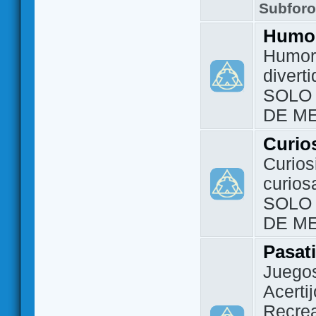
Subfor
Humo
Humor 
divert
SOLO
DE M
Curio
Curios
curios
SOLO
DE M
Pasat
Juegos
Acerti
Recrea