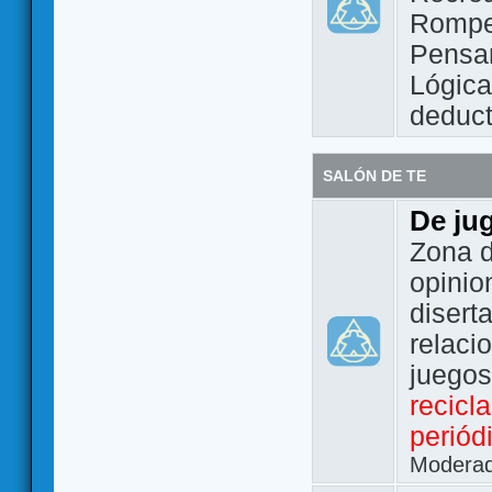
Rompe
Pensam
Lógic
deduct
SALÓN DE TE
De ju
Zona d
opinio
disert
relaci
juego
recicl
periód
Modera