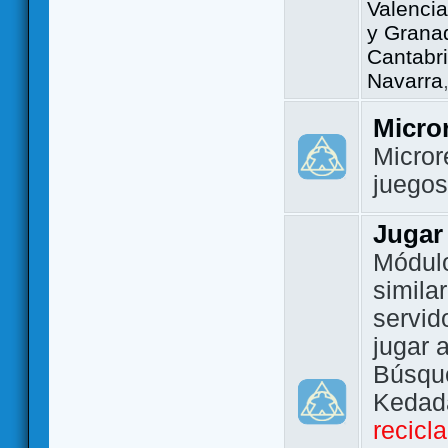
Valencia
y Grana
Cantabri
Navarra
Micro
Micror
juego
Jugar
Módulo
simila
servid
jugar 
Búsque
Kedada
recicl