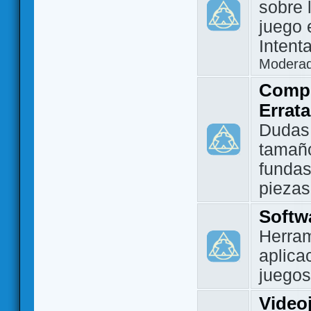
sobre 
juego 
Intent
Modera
Compo
Errat
Dudas
tamañ
fundas
piezas
Softw
Herram
aplica
juegos
Video