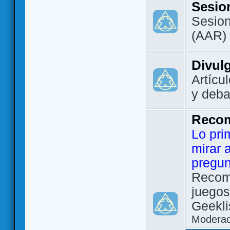
Sesio
Sesion
(AAR)
Divul
Artícu
y deba
Reco
Lo pri
mirar 
pregun
Recom
juegos
Geekli
Modera