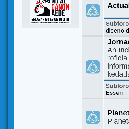
Actua
Subfor
diseño 
Jorna
Anunc
"ofici
inform
kedad
Subfor
Essen
Plane
Plane