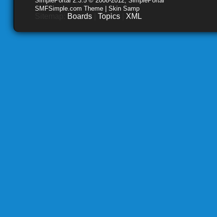
SimplePortal 2.3.5 © 2008-2012, SimplePortal
SMFSimple.com Theme | Skin Samp
Sitemap:
Boards
|
Topics
|
XML