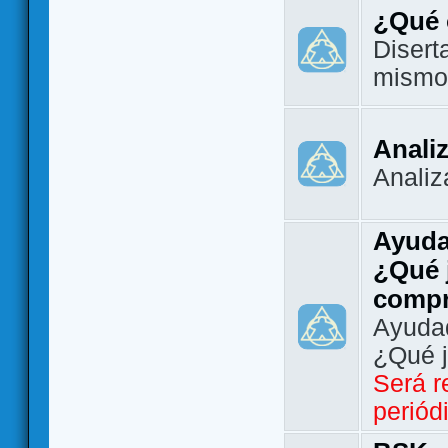
¿Qué 
Disert
mismo
Analiz
Analiz
Ayuda
¿Qué 
comp
Ayudad
¿Qué 
Será r
periód