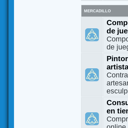
MERCADILLO
Compo
de ju
Compo
de jue
Pintor
artist
Contra
artesa
esculp
Consu
en ti
Compra
online 