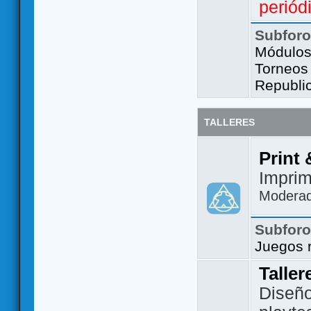
periód
Subfor
Módulos 
Torneos
Republi
TALLERES
Print 
Imprim
Modera
Subfor
Juegos 
Taller
Diseño