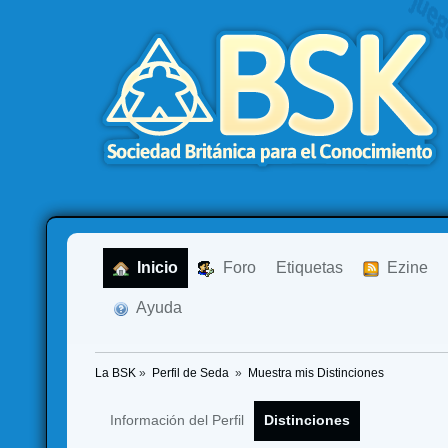
  Inicio
  Foro
Etiquetas
  Ezine
  Ayuda
La BSK
»
Perfil de Seda 
»
Muestra mis Distinciones
Información del Perfil
Distinciones