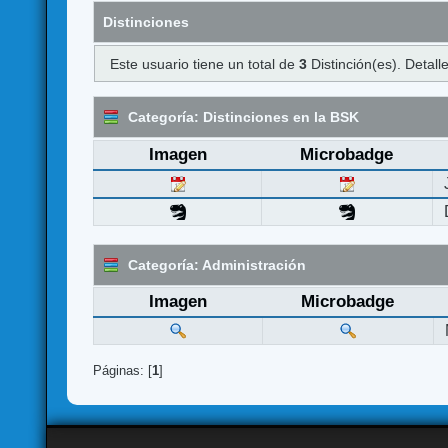
Distinciones
Este usuario tiene un total de
3
Distinción(es). Detalle
Categoría: Distinciones en la BSK
Imagen
Microbadge
Categoría: Administración
Imagen
Microbadge
Páginas: [
1
]