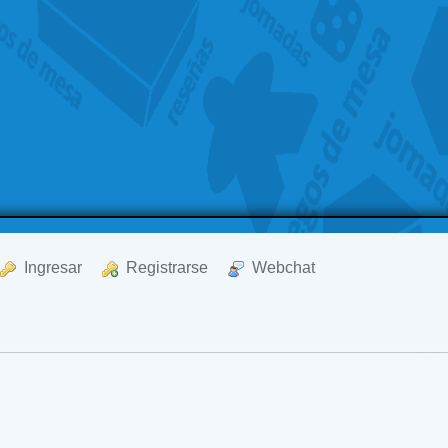
  Ingresar
  Registrarse
  Webchat