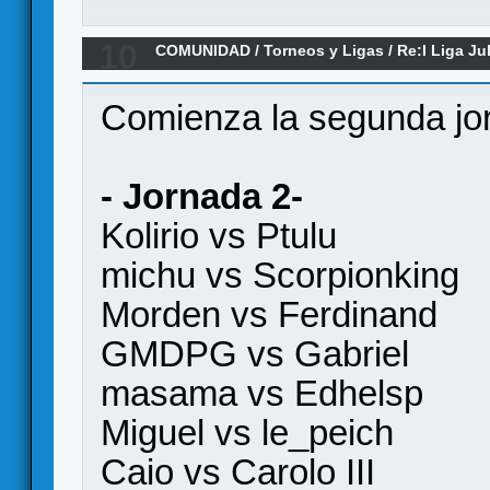
10
COMUNIDAD
/
Torneos y Ligas
/
Re:I Liga Ju
Comienza la segunda jo
- Jornada 2-
Kolirio vs Ptulu
michu vs Scorpionking
Morden vs Ferdinand
GMDPG vs Gabriel
masama vs Edhelsp
Miguel vs le_peich
Caio vs Carolo III