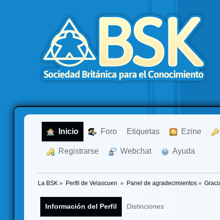
  Inicio
  Foro
Etiquetas
  Ezine
  Registrarse
  Webchat
  Ayuda
La BSK
»
Perfil de Velascuen 
»
Panel de agradecimientos
»
Graci
Información del Perfil
Distinciones