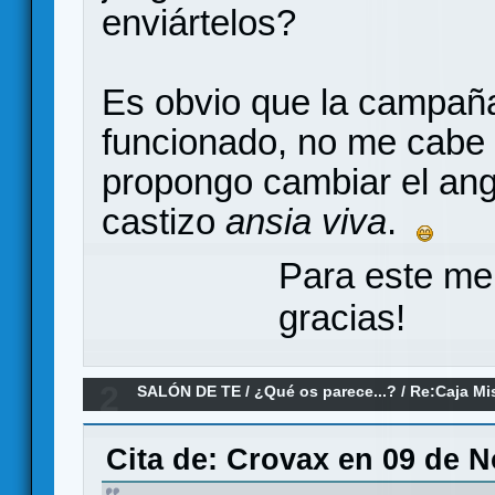
enviártelos?
Es obvio que la campañ
funcionado, no me cabe 
propongo cambiar el an
castizo
ansia viva
.
Para este me
gracias!
2
SALÓN DE TE
/
¿Qué os parece...?
/
Re:Caja Mi
Cita de: Crovax en 09 de N