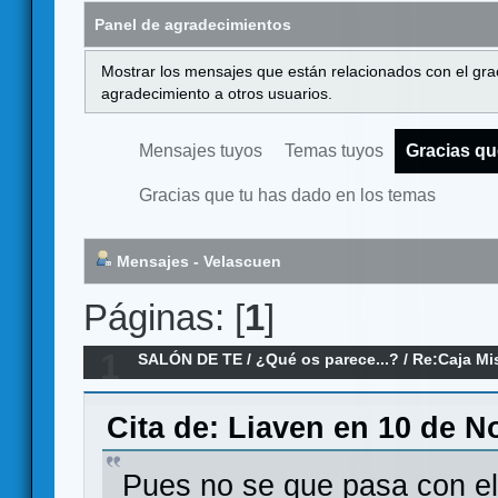
Panel de agradecimientos
Mostrar los mensajes que están relacionados con el gra
agradecimiento a otros usuarios.
Mensajes tuyos
Temas tuyos
Gracias qu
Gracias que tu has dado en los temas
Mensajes - Velascuen
Páginas: [
1
]
1
SALÓN DE TE
/
¿Qué os parece...?
/
Re:Caja Mi
Cita de: Liaven en 10 de N
Pues no se que pasa con el