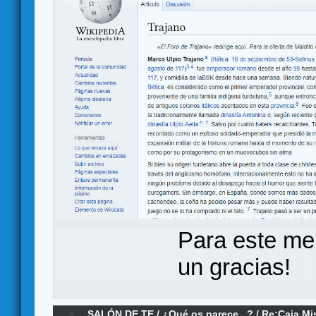
Para este me
un gracias!
SALÓN DE TE
/
¿Qué os parece...?
/
Re:Caja Mi