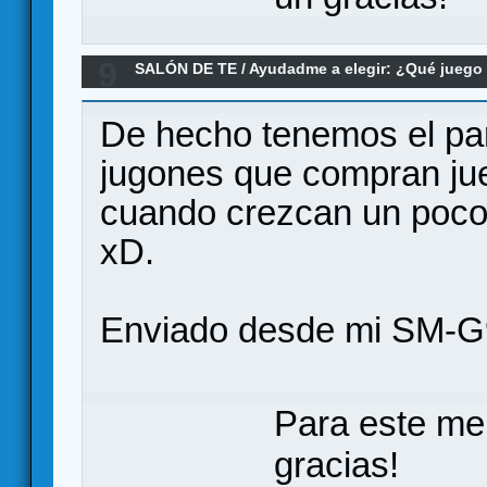
9
SALÓN DE TE
/
Ayudadme a elegir: ¿Qué jueg
el On Mars mirando a futuro??
De hecho tenemos el pa
jugones que compran jue
cuando crezcan un poco"
xD.
Enviado desde mi SM-G
Para este me
gracias!