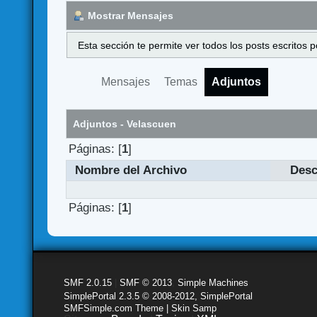
Mostrar Mensajes
Esta sección te permite ver todos los posts escritos
Mensajes
Temas
Adjuntos
Adjuntos - Velascuen
Páginas: [
1
]
Nombre del Archivo
Desc
Páginas: [
1
]
SMF 2.0.15
|
SMF © 2013
,
Simple Machines
SimplePortal 2.3.5 © 2008-2012, SimplePortal
SMFSimple.com Theme | Skin Samp