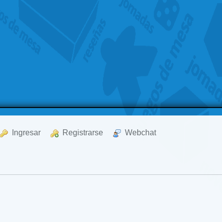
  Ingresar
  Registrarse
  Webchat