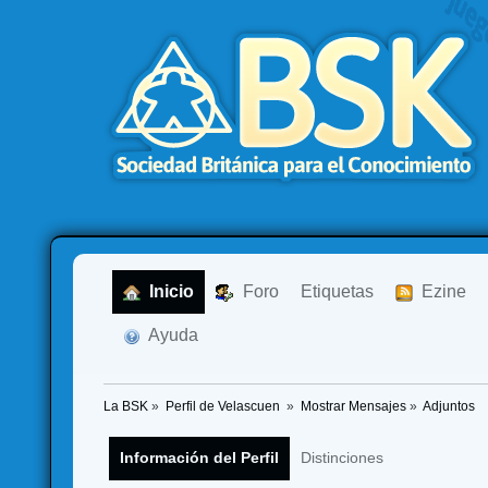
  Inicio
  Foro
Etiquetas
  Ezine
  Ayuda
La BSK
»
Perfil de Velascuen 
»
Mostrar Mensajes
»
Adjuntos
Información del Perfil
Distinciones