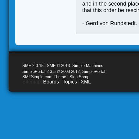
and in the second place
that this order be resc
- Gerd von Rundstedt.
SMF 2.0.15
|
SMF © 2013
,
Simple Machines
SimplePortal 2.3.5 © 2008-2012, SimplePortal
SMFSimple.com Theme | Skin Samp
Sitemap:
Boards
|
Topics
|
XML