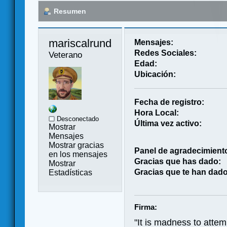
Resumen
mariscalrundstedt 
Mensajes:
Redes Sociales:
Veterano
Edad:
Ubicación:
Fecha de registro:
Hora Local:
Desconectado
Última vez activo:
Mostrar
Mensajes
Mostrar gracias
Panel de agradecimient
en los mensajes
Gracias que has dado:
Mostrar
Gracias que te han dado
Estadísticas
Firma:
"It is madness to attemp