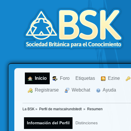
  Inicio
  Foro
Etiquetas
  Ezine
  Registrarse
  Webchat
  Ayuda
La BSK
»
Perfil de mariscalrundstedt 
»
Resumen
Información del Perfil
Distinciones