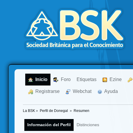
  Inicio
  Foro
Etiquetas
  Ezine
  Registrarse
  Webchat
  Ayuda
La BSK
»
Perfil de Donegal 
»
Resumen
Información del Perfil
Distinciones