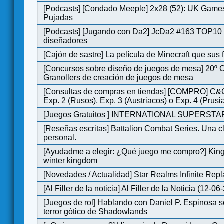
[
Podcasts
]
[Condado Meeple] 2x28 (52): UK Games
Pujadas
[
Podcasts
]
[Jugando con Da2] JcDa2 #163 TOP10 
diseñadores
[
Cajón de sastre
]
La película de Minecraft que sus 
[
Concursos sobre diseño de juegos de mesa
]
20º 
Granollers de creación de juegos de mesa
[
Consultas de compras en tiendas
]
[COMPRO] C&C
Exp. 2 (Rusos), Exp. 3 (Austriacos) o Exp. 4 (Prusi
[
Juegos Gratuitos
]
INTERNATIONAL SUPERSTAR
[
Reseñas escritas
]
Battalion Combat Series. Una cl
personal.
[
Ayudadme a elegir: ¿Qué juego me compro?
]
King
winter kingdom
[
Novedades / Actualidad
]
Star Realms Infinite Repl
[
Al Filler de la noticia
]
Al Filler de la Noticia (12-06
[
Juegos de rol
]
Hablando con Daniel P. Espinosa s
terror gótico de Shadowlands