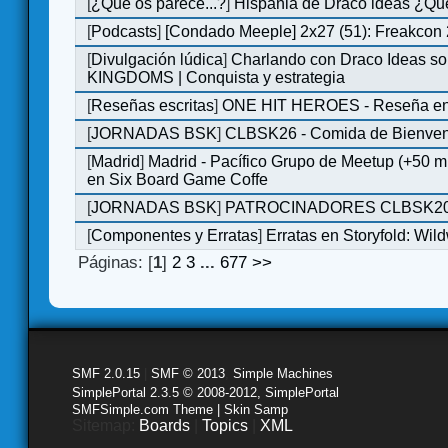
[
¿Qué os parece...?
]
Hispania de Draco ideas ¿Qu
[
Podcasts
]
[Condado Meeple] 2x27 (51): Freakcon
[
Divulgación lúdica
]
Charlando con Draco Ideas s
KINGDOMS | Conquista y estrategia
[
Reseñas escritas
]
ONE HIT HEROES - Reseña en 
[
JORNADAS BSK
]
CLBSK26 - Comida de Bienve
[
Madrid
]
Madrid - Pacífico Grupo de Meetup (+50 
en Six Board Game Coffe
[
JORNADAS BSK
]
PATROCINADORES CLBSK2
[
Componentes y Erratas
]
Erratas en Storyfold: Wi
Páginas: [
1
]
2
3
...
677
>>
SMF 2.0.15
|
SMF © 2013
,
Simple Machines
SimplePortal 2.3.5 © 2008-2012, SimplePortal
SMFSimple.com Theme | Skin Samp
Sitemap:
Boards
|
Topics
|
XML