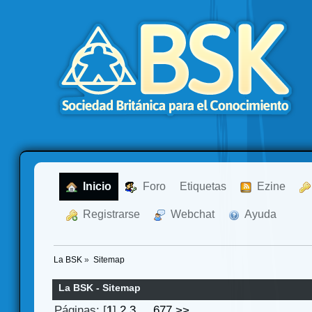
  Inicio
  Foro
Etiquetas
  Ezine
  Registrarse
  Webchat
  Ayuda
La BSK
»
Sitemap
La BSK - Sitemap
Páginas: [
1
]
2
3
...
677
>>