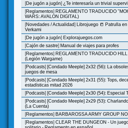
[
De jugón a jugón
]
¿Te interesaría un trivial super
[
Reglamentos
]
REGLAMENTO TRADUCIDO "MOH
WARS: AVALON DIGITAL)
[
Novedades / Actualidad
]
Librojuego 📒 Patrulla en
Verkami
[
De jugón a jugón
]
Explorajuegos.com
[
Cajón de sastre
]
Manual de viajes para profes
[
Reglamentos
]
REGLAMENTO TRADUCIDO HILL
(Legión Wargame)
[
Podcasts
]
[Condado Meeple] 2x32 (56): La obsole
juegos de mesa
[
Podcasts
]
[Condado Meeple] 2x31 (55): Tops, dec
estadísticas mitad 2026
[
Podcasts
]
[Condado Meeple] 2x30 (54): Especial
[
Podcasts
]
[Condado Meeple] 2x29 (53): Charlando
(La Cuenta)
[
Reglamentos
]
BARBAROSSA ARMY GROUP NO
[
Reglamentos
]
CLEAR THE DUNGEON - Un juego 
solitario - Reglamento en español