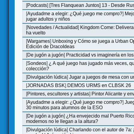
[
Podcasts
]
[Tres Flanquean Juntos] 13 - Desde Ru
[
Ayudadme a elegir: ¿Qué juego me compro?
]
Mejo
jugar adultos y niños
[
Novedades / Actualidad
]
Kingdom Come: Deliveran
ha vuelto
[
Wargames
]
Unboxing y Cómo se juega a Urban Op
Edición de DracoIdeas
[
De jugón a jugón
]
Practicidad vs imaginería en lo
[
Sondeos
]
¿ A qué juego has jugado más veces, qu
colección?
[
Divulgación lúdica
]
Jugar a juegos de mesa con u
[
JORNADAS BSK
]
DEMOS URMS en CLBSK 26
[
Pintores, escultores y artistas
]
Pintor Alicante y en
[
Ayudadme a elegir: ¿Qué juego me compro?
]
Jue
30 minutos para alumnos de la ESO
[
De jugón a jugón
]
¿Ha envejecido mal Puerto Rico
modernos no le llegan a la altura?
[
Divulgación lúdica
]
Charlando con el autor de 7a: