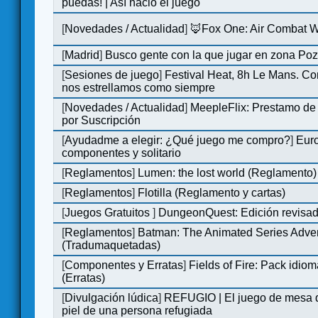
puedas! | Así nació el juego
[
Novedades / Actualidad
]
🦊Fox One: Air Combat 
[
Madrid
]
Busco gente con la que jugar en zona Po
[
Sesiones de juego
]
Festival Heat, 8h Le Mans. C
nos estrellamos como siempre
[
Novedades / Actualidad
]
MeepleFlix: Prestamo de
por Suscripción
[
Ayudadme a elegir: ¿Qué juego me compro?
]
Eur
componentes y solitario
[
Reglamentos
]
Lumen: the lost world (Reglamento)
[
Reglamentos
]
Flotilla (Reglamento y cartas)
[
Juegos Gratuitos
]
DungeonQuest: Edición revisad
[
Reglamentos
]
Batman: The Animated Series Adve
(Tradumaquetadas)
[
Componentes y Erratas
]
Fields of Fire: Pack id
(Erratas)
[
Divulgación lúdica
]
REFUGIO | El juego de mesa q
piel de una persona refugiada