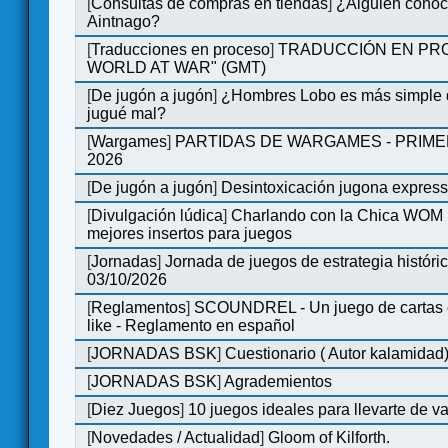
[
Consultas de compras en tiendas
]
¿Alguien conoce
Aintnago?
[
Traducciones en proceso
]
TRADUCCIÓN EN PRO
WORLD AT WAR" (GMT)
[
De jugón a jugón
]
¿Hombres Lobo es más simple q
jugué mal?
[
Wargames
]
PARTIDAS DE WARGAMES - PRIM
2026
[
De jugón a jugón
]
Desintoxicación jugona expres
[
Divulgación lúdica
]
Charlando con la Chica WOM | 
mejores insertos para juegos
[
Jornadas
]
Jornada de juegos de estrategia históri
03/10/2026
[
Reglamentos
]
SCOUNDREL - Un juego de cartas en
like - Reglamento en español
[
JORNADAS BSK
]
Cuestionario ( Autor kalamidad
[
JORNADAS BSK
]
Agrademientos
[
Diez Juegos
]
10 juegos ideales para llevarte de 
[
Novedades / Actualidad
]
Gloom of Kilforth.