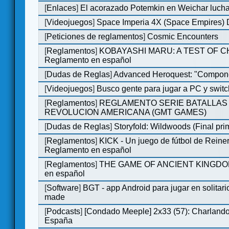
[
Enlaces
]
El acorazado Potemkin en Weichar lucha
[
Videojuegos
]
Space Imperia 4X (Space Empires) D
[
Peticiones de reglamentos
]
Cosmic Encounters
[
Reglamentos
]
KOBAYASHI MARU: A TEST OF 
Reglamento en español
[
Dudas de Reglas
]
Advanced Heroquest: "Compone
[
Videojuegos
]
Busco gente para jugar a PC y switc
[
Reglamentos
]
REGLAMENTO SERIE BATALLAS 
REVOLUCION AMERICANA (GMT GAMES)
[
Dudas de Reglas
]
Storyfold: Wildwoods (Final prim
[
Reglamentos
]
KICK - Un juego de fútbol de Reiner
Reglamento en español
[
Reglamentos
]
THE GAME OF ANCIENT KINGDOM
en español
[
Software
]
BGT - app Android para jugar en solitari
made
[
Podcasts
]
[Condado Meeple] 2x33 (57): Charlan
España