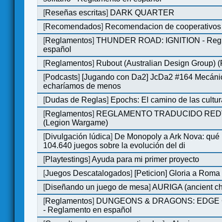
[
Reseñas escritas
]
DARK QUARTER
[
Recomendados
]
Recomendacion de cooperativos 
[
Reglamentos
]
THUNDER ROAD: IGNITION - Regl
español
[
Reglamentos
]
Rubout (Australian Design Group) 
[
Podcasts
]
[Jugando con Da2] JcDa2 #164 Mecáni
echaríamos de menos
[
Dudas de Reglas
]
Epochs: El camino de las cultu
[
Reglamentos
]
REGLAMENTO TRADUCIDO RED
(Legion Wargame)
[
Divulgación lúdica
]
De Monopoly a Ark Nova: qué
104.640 juegos sobre la evolución del di
[
Playtestings
]
Ayuda para mi primer proyecto
[
Juegos Descatalogados
]
[Peticion] Gloria a Roma
[
Diseñando un juego de mesa
]
AURIGA (ancient cha
[
Reglamentos
]
DUNGEONS & DRAGONS: EDGE 
- Reglamento en español