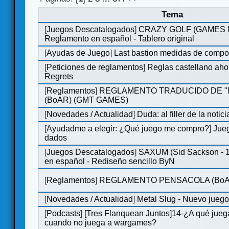
Tema
[
Juegos Descatalogados
]
CRAZY GOLF (GAMES Ma
Reglamento en español - Tablero original
[
Ayudas de Juego
]
Last bastion medidas de comp
[
Peticiones de reglamentos
]
Reglas castellano aho
Regrets
[
Reglamentos
]
REGLAMENTO TRADUCIDO DE 
(BoAR) (GMT GAMES)
[
Novedades / Actualidad
]
Duda: al filler de la notici
[
Ayudadme a elegir: ¿Qué juego me compro?
]
Jueg
dados
[
Juegos Descatalogados
]
SAXUM (Sid Sackson - 
en español - Rediseño sencillo ByN
[
Reglamentos
]
REGLAMENTO PENSACOLA (BoA
[
Novedades / Actualidad
]
Metal Slug - Nuevo jueg
[
Podcasts
]
[Tres Flanquean Juntos]14-¿A qué jue
cuando no juega a wargames?