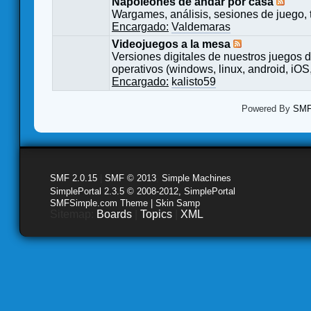
Napoleones de andar por casa
Wargames, análisis, sesiones de juego, 
Encargado:
Valdemaras
Videojuegos a la mesa
Versiones digitales de nuestros juegos d
operativos (windows, linux, android, iOS,
Encargado:
kalisto59
Powered By
SMF 
SMF 2.0.15
|
SMF © 2013
,
Simple Machines
SimplePortal 2.3.5 © 2008-2012, SimplePortal
SMFSimple.com Theme | Skin Samp
Sitemap:
Boards
|
Topics
|
XML