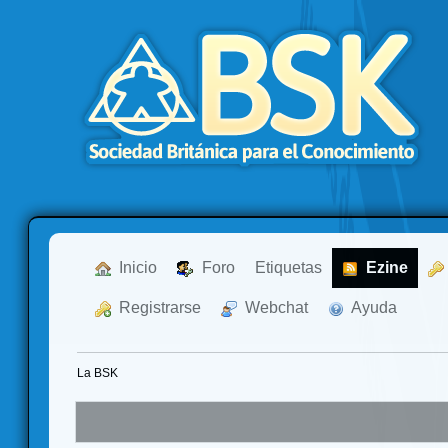
  Inicio
  Foro
Etiquetas
  Ezine
  Registrarse
  Webchat
  Ayuda
La BSK