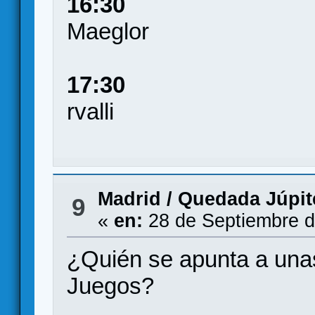
16:30
Maeglor
17:30
rvalli
Madrid
/
Quedada Júpite
9
«
en:
28 de Septiembre d
¿Quién se apunta a unas
Juegos?