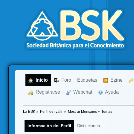
  Inicio
  Foro
Etiquetas
  Ezine
  Registrarse
  Webchat
  Ayuda
La BSK
»
Perfil de rvalli 
»
Mostrar Mensajes
»
Temas
Información del Perfil
Distinciones