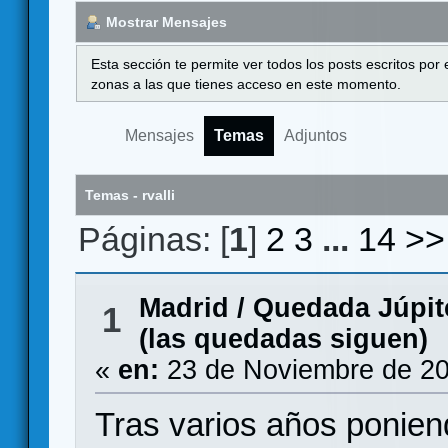
Mostrar Mensajes
Esta sección te permite ver todos los posts escritos por
zonas a las que tienes acceso en este momento.
Mensajes
Temas
Adjuntos
Temas - rvalli
Páginas: [
1
]
2
3
...
14
>>
Madrid
/
Quedada Júpite
1
(las quedadas siguen)
«
en:
23 de Noviembre de 20
Tras varios años poniend