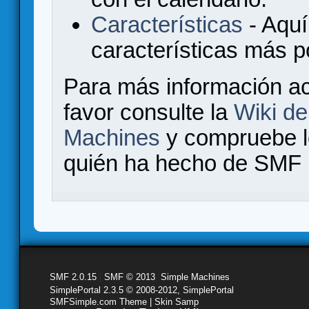
Características
- Aquí
características más 
Para más información a
favor consulte la
Wiki d
Machines
y compruebe 
quién ha hecho de SMF l
SMF 2.0.15
|
SMF © 2013
,
Simple Machines
SimplePortal 2.3.5 © 2008-2012, SimplePortal
SMFSimple.com Theme | Skin Samp