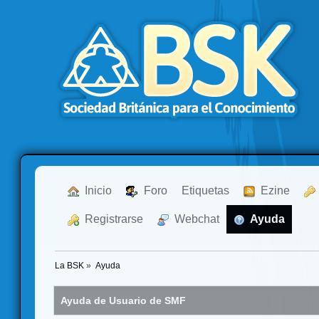
  Inicio
  Foro
Etiquetas
  Ezine
  Registrarse
  Webchat
  Ayuda
La BSK
»
Ayuda
Ayuda de Usuario de SMF