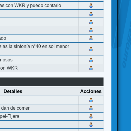
las con WKR y puedo contarlo
lado
elas la sinfonía n°40 en sol menor
inosos
 con WKR
Detalles
Acciones
 dan de comer
el-Tijera