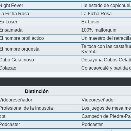
Night Fever
He estado de copichue
La Ficha Rosa
La Ficha Rosa
Ex Loser
Ex Loser
Ensaimada
100% mallorquín
El hombre profiláctico
Un maestro del retracti
Te toca con las castañu
El hombre orquesta
KV.550
Cubo Gelatinoso
Desayuna Cubos Gelat
Colacao
Colacao/café y partida
Distinción
Videoreseñador
Videoreseñador
Profesional de la Industria
Los juegos de mesa me
ppt
Campeón de Piedra-Pap
Podcaster
Podcaster