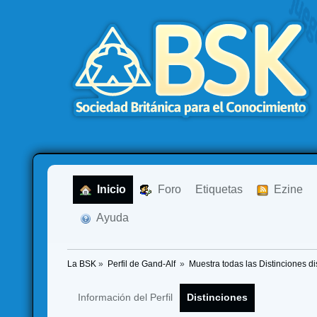
  Inicio
  Foro
Etiquetas
  Ezine
  Ayuda
La BSK
»
Perfil de Gand-Alf 
»
Muestra todas las Distinciones d
Información del Perfil
Distinciones