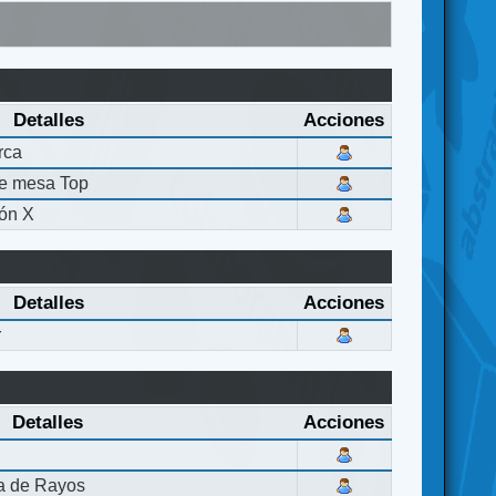
Detalles
Acciones
rca
de mesa Top
ón X
Detalles
Acciones
r
Detalles
Acciones
la de Rayos