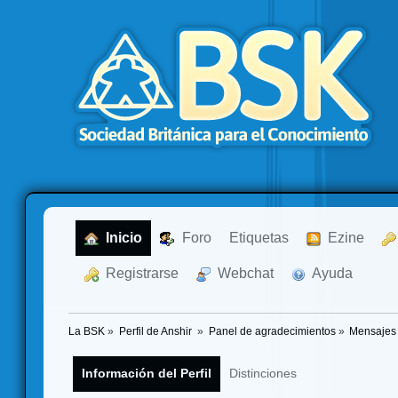
  Inicio
  Foro
Etiquetas
  Ezine
  Registrarse
  Webchat
  Ayuda
La BSK
»
Perfil de Anshir 
»
Panel de agradecimientos
»
Mensajes 
Información del Perfil
Distinciones