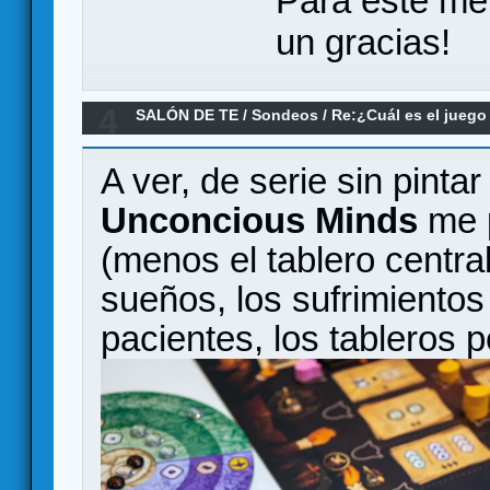
Para este me
un gracias!
4
SALÓN DE TE
/
Sondeos
/
Re:¿Cuál es el jueg
A ver, de serie sin pinta
Unconcious Minds
me p
(menos el tablero centra
sueños, los sufrimientos 
pacientes, los tableros pe