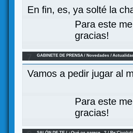
En fin, es, ya solté la c
Para este me
gracias!
7
GABINETE DE PRENSA
/
Novedades / Actualida
nueva edición de Nexus Ops
Vamos a pedir jugar al m
Para este me
gracias!
SALÓN DE TE
/
¿Qué os parece...?
/
Re:Civolut