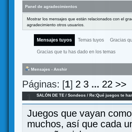
Panel de agradecimientos
Mostrar los mensajes que están relacionados con el gra
agradecimiento otros usuarios.
Mensajes tuyos
Temas tuyos
Gracias q
Gracias que tu has dado en los temas
Mensajes - Anshir
Páginas: [
1
]
2
3
...
22
>>
1
SALÓN DE TE
/
Sondeos
/
Re:Qué juegos te ha
experiencia de juego?
Juegos que vayan como u
muchos, así que cada u