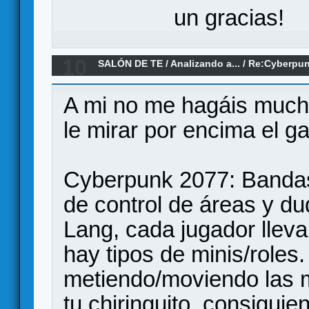
un gracias!
10
SALÓN DE TE
/
Analizando a...
/
Re:Cyberpun
City vs Cyberpunk 2077: el juego de mesa
A mi no me hagáis much
le mirar por encima el 
Cyberpunk 2077: Bandas
de control de áreas y d
Lang, cada jugador lleva
hay tipos de minis/roles
metiendo/moviendo las m
tu chiringuito, consigui