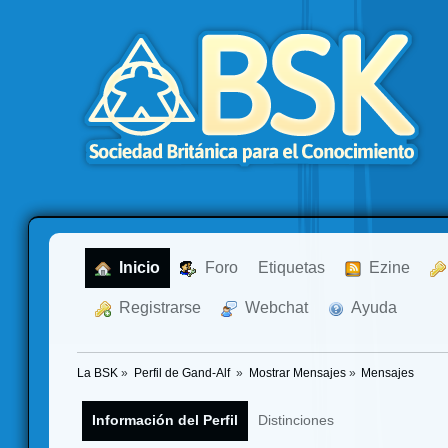
  Inicio
  Foro
Etiquetas
  Ezine
  Registrarse
  Webchat
  Ayuda
La BSK
»
Perfil de Gand-Alf 
»
Mostrar Mensajes
»
Mensajes
Información del Perfil
Distinciones