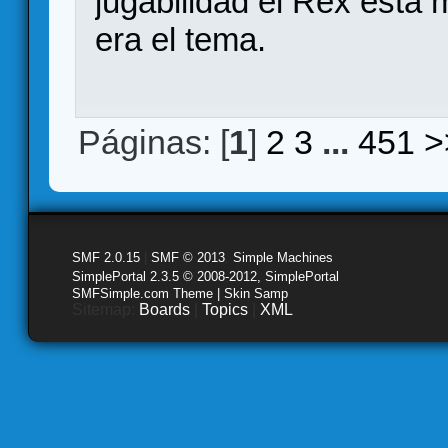
jugabilidad el Rex está
era el tema.
Páginas: [
1
]
2
3
...
451
>
SMF 2.0.15
|
SMF © 2013
,
Simple Machines
SimplePortal 2.3.5 © 2008-2012, SimplePortal
SMFSimple.com Theme | Skin Samp
Sitemap:
Boards
|
Topics
|
XML