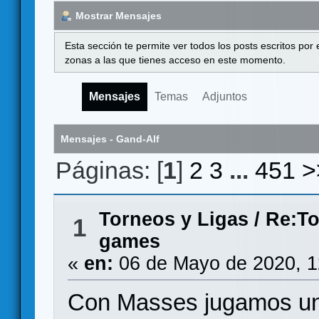
Mostrar Mensajes
Esta sección te permite ver todos los posts escritos por
zonas a las que tienes acceso en este momento.
Mensajes
Temas
Adjuntos
Mensajes - Gand-Alf
Páginas: [
1
]
2
3
...
451
>
Torneos y Ligas
/
Re:To
1
games
«
en:
06 de Mayo de 2020, 1
Con Masses jugamos una