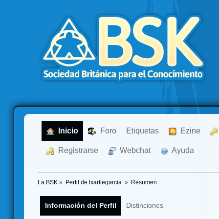
  Inicio
  Foro
Etiquetas
  Ezine
  Registrarse
  Webchat
  Ayuda
La BSK
»
Perfil de txarliegarcia 
»
Resumen
Información del Perfil
Distinciones