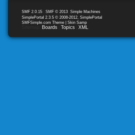
SMF 2.0.15
|
SMF © 2013
,
Simple Machines
SimplePortal 2.3.5 © 2008-2012, SimplePortal
SMFSimple.com Theme | Skin Samp
Sitemap:
Boards
|
Topics
|
XML