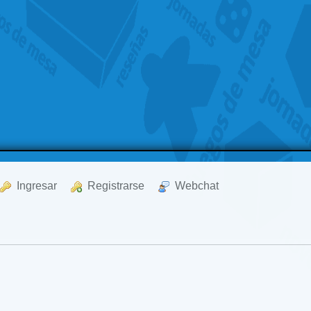
  Ingresar
  Registrarse
  Webchat