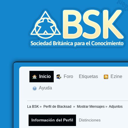
  Inicio
  Foro
Etiquetas
  Ezine
  Ayuda
La BSK
»
Perfil de Blacksad 
»
Mostrar Mensajes
»
Adjuntos
Información del Perfil
Distinciones