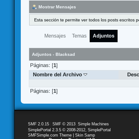
Mostrar Mensajes
Esta sección te permite ver todos los posts escritos
Mensajes
Temas
Adjuntos
Adjuntos - Blacksad
Páginas: [
1
]
Nombre del Archivo
Desc
Páginas: [
1
]
SMF 2.0.15
|
SMF © 2013
,
Simple Machines
SimplePortal 2.3.5 © 2008-2012, SimplePortal
SMFSimple.com Theme | Skin Samp