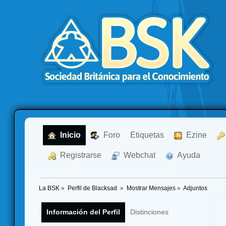
  Inicio
  Foro
Etiquetas
  Ezine
  Registrarse
  Webchat
  Ayuda
La BSK
»
Perfil de Blacksad 
»
Mostrar Mensajes
»
Adjuntos
Información del Perfil
Distinciones