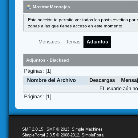
Mostrar Mensajes
Esta sección te permite ver todos los posts escritos por
zonas a las que tienes acceso en este momento.
Mensajes
Temas
Adjuntos
Adjuntos - Blacksad
Páginas: [
1
]
Nombre del Archivo
Descargas
Mensa
El usuario aún no
Páginas: [
1
]
SMF 2.0.15
|
SMF © 2013
,
Simple Machines
SimplePortal 2.3.5 © 2008-2012, SimplePortal