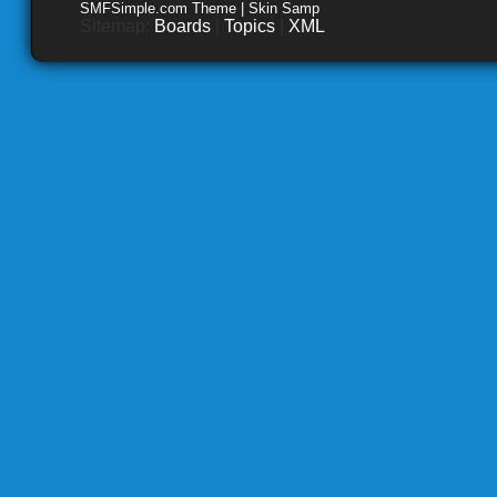
SMFSimple.com Theme | Skin Samp
Sitemap:
Boards
|
Topics
|
XML