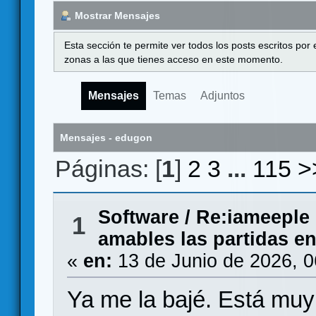
Mostrar Mensajes
Esta sección te permite ver todos los posts escritos por
zonas a las que tienes acceso en este momento.
Mensajes
Temas
Adjuntos
Mensajes - edugon
Páginas: [
1
]
2
3
...
115
>
Software
/
Re:iameeple 
1
amables las partidas e
«
en:
13 de Junio de 2026, 
Ya me la bajé. Está muy