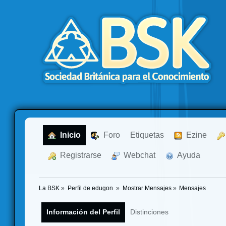
  Inicio
  Foro
Etiquetas
  Ezine
  Registrarse
  Webchat
  Ayuda
La BSK
»
Perfil de edugon 
»
Mostrar Mensajes
»
Mensajes
Información del Perfil
Distinciones