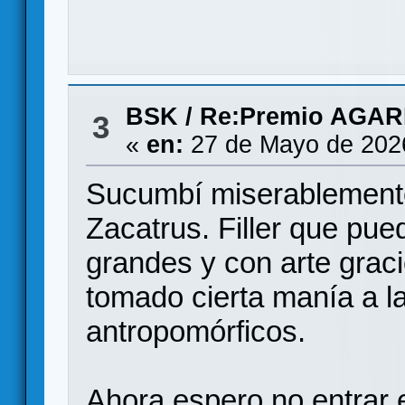
BSK
/
Re:Premio AGAR
3
«
en:
27 de Mayo de 202
Sucumbí miserablemente
Zacatrus. Filler que pu
grandes y con arte graci
tomado cierta manía a l
antropomórficos.
Ahora espero no entrar