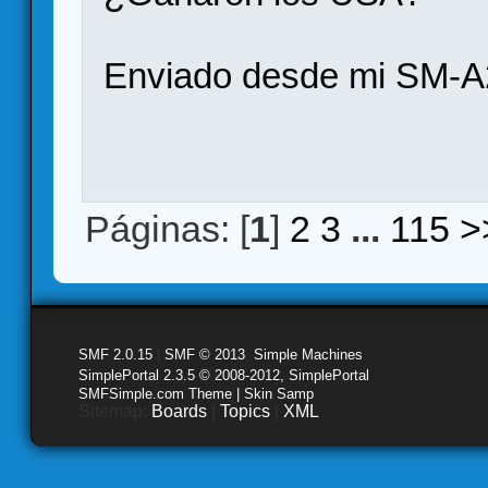
Enviado desde mi SM-A
Páginas: [
1
]
2
3
...
115
>
SMF 2.0.15
|
SMF © 2013
,
Simple Machines
SimplePortal 2.3.5 © 2008-2012, SimplePortal
SMFSimple.com Theme | Skin Samp
Sitemap:
Boards
|
Topics
|
XML