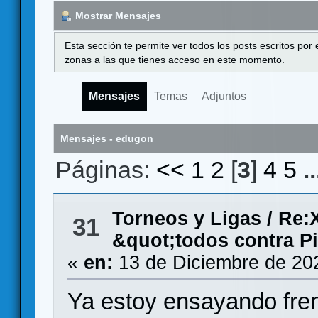
Mostrar Mensajes
Esta sección te permite ver todos los posts escritos por
zonas a las que tienes acceso en este momento.
Mensajes
Temas
Adjuntos
Mensajes - edugon
Páginas:
<<
1
2
[
3
]
4
5
.
Torneos y Ligas
/
Re:X
31
&quot;todos contra Pi
«
en:
13 de Diciembre de 20
Ya estoy ensayando fren