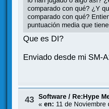
lo han jugado o algo así? 
comparado con qué? ¿Y que
comparado con qué? Entiend
puntuación media que tien
Que es DI?
Enviado desde mi SM-A
Software
/
Re:Hype Me
43
«
en:
11 de Noviembre 