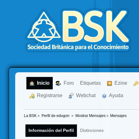
  Inicio
  Foro
Etiquetas
  Ezine
  Registrarse
  Webchat
  Ayuda
La BSK
»
Perfil de edugon 
»
Mostrar Mensajes
»
Mensajes
Información del Perfil
Distinciones