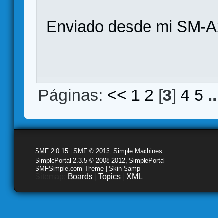
Enviado desde mi SM-A
Páginas:
<<
1
2
[
3
]
4
5
.
SMF 2.0.15
|
SMF © 2013
,
Simple Machines
SimplePortal 2.3.5 © 2008-2012, SimplePortal
SMFSimple.com Theme | Skin Samp
Sitemap:
Boards
|
Topics
|
XML