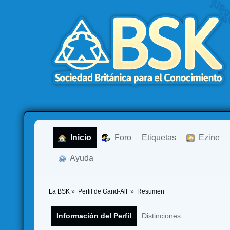
  Inicio
  Foro
Etiquetas
  Ezine
  Ayuda
La BSK
»
Perfil de Gand-Alf 
»
Resumen
Información del Perfil
Distinciones