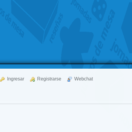
  Ingresar
  Registrarse
  Webchat