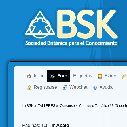
  Inicio
  Foro
Etiquetas
  Ezine
  Registrarse
  Webchat
  Ayuda
La BSK
»
TALLERES
»
Concurso
»
Concurso Temático #3 (Superh
Páginas: [
1
]
Ir Abajo