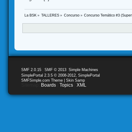
La BSK
»
TALLERES
»
Concurso
»
Concurso Temático #3 (Super
SMF 2.0.15
|
SMF © 2013
,
Simple Machines
SimplePortal 2.3.5 © 2008-2012, SimplePortal
SMFSimple.com Theme | Skin Samp
Sitemap:
Boards
|
Topics
|
XML