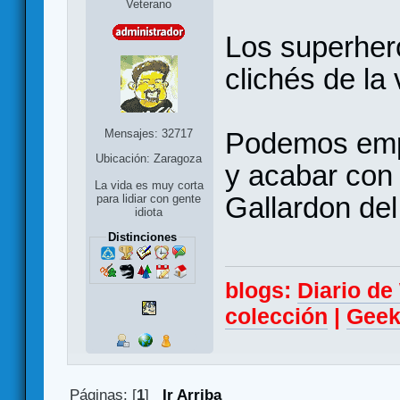
Veterano
Los superher
clichés de la
Mensajes: 32717
Podemos emp
Ubicación: Zaragoza
y acabar con
La vida es muy corta
Gallardon de
para lidiar con gente
idiota
Distinciones
blogs:
Diario d
colección
|
Geek
Páginas: [
1
]
Ir Arriba