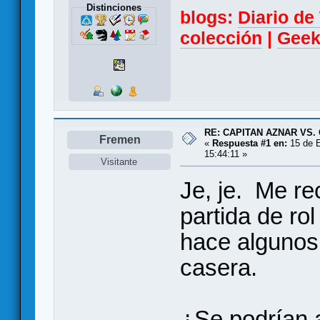
Distinciones
blogs:
Diario d
colección
|
Geek
RE: CAPITAN AZNAR VS
Fremen
«
Respuesta #1 en:
15 de E
15:44:11 »
Visitante
Je, je. Me r
partida de ro
hace algunos
casera.
¿Se podrían 